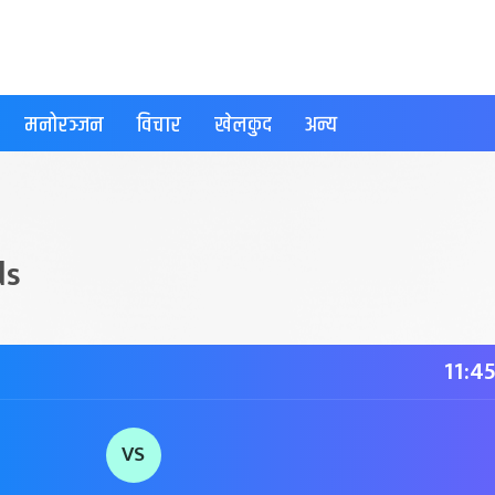
मनोरञ्जन
विचार
खेलकुद
अन्य
ds
11:4
VS