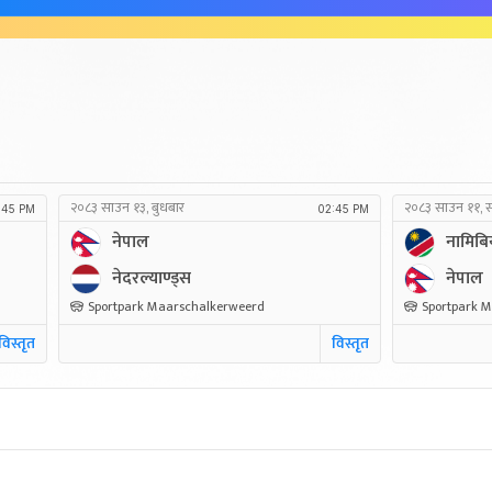
२०८३ साउन १३, बुधबार
२०८३ साउन ११, 
:45 PM
02:45 PM
नेपाल
नामिबि
नेदरल्याण्ड्स
नेपाल
Sportpark Maarschalkerweerd
Sportpark 
विस्तृत
विस्तृत