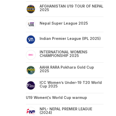
AFGHANISTAN U19 TOUR OF NEPAL
2025
Nepal Super League 2025
Indian Premier League (IPL 2025)
INTERNATIONAL WOMENS
CHAMPIONSHIP 2025
AAHA RARA Pokhara Gold Cup
2025
ICC Women’s Under-19 T20 World
Cup 2025
U19 Women\'s World Cup warmup
NPL- NEPAL PREMIER LEAGUE
(2024)