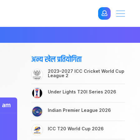
अन्य खेल प्रतियोगिता
2023–2027 ICC Cricket World Cup
League 2
Under Lights T20I Series 2026
5 am
Indian Premier League 2026
ICC T20 World Cup 2026