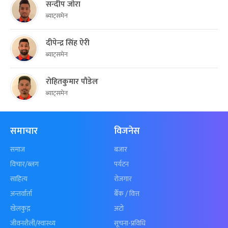
सन्दीप जोरा
ब्याट्समेन
दीपेन्द्र सिंह ऐरी
ब्याट्समेन
रोहितकुमार पौडेल
ब्याट्समेन
समाचार
विजनेस
समाज
बजार
विचार/ब्लग
पर्यटन
साहित्य
रोजगार
अन्तर्वार्ता
बैँक / वित्त
खेलकुद़़
अटो
जीवनशैली/स्वास्थ्य
सूचना-प्रविधि