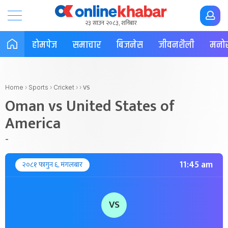
२३ साउन २०८३, शनिबार
होमपेज
समाचार
बिजनेस
जीवनशैली
मनोर
VS
Home
›
Sports
›
Cricket
›
›
Oman vs United States of
America
-
11:45 am
२०८१ फागुन ६, मंगलबार
VS