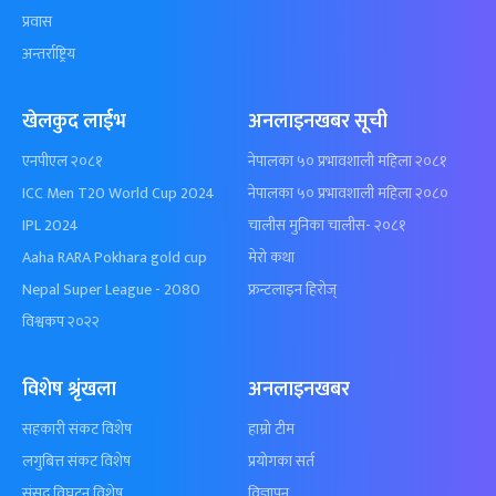
प्रवास
अन्तर्राष्ट्रिय
खेलकुद लाईभ
अनलाइनखबर सूची
एनपीएल २०८१
नेपालका ५० प्रभावशाली महिला २०८१
ICC Men T20 World Cup 2024
नेपालका ५० प्रभावशाली महिला २०८०
IPL 2024
चालीस मुनिका चालीस- २०८१
Aaha RARA Pokhara gold cup
मेरो कथा
Nepal Super League - 2080
फ्रन्टलाइन हिरोज्
विश्वकप २०२२
विशेष श्रृंखला
अनलाइनखबर
सहकारी संकट विशेष
हाम्रो टीम
लगुबित्त संकट विशेष
प्रयोगका सर्त
संसद विघटन विशेष
विज्ञापन