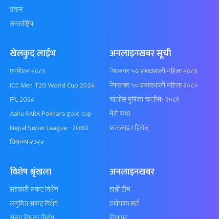
प्रवास
अन्तर्राष्ट्रिय
खेलकुद लाईभ
अनलाइनखबर सूची
एनपीएल २०८१
नेपालका ५० प्रभावशाली महिला २०८१
ICC Men T20 World Cup 2024
नेपालका ५० प्रभावशाली महिला २०८०
IPL 2024
चालीस मुनिका चालीस- २०८१
Aaha RARA Pokhara gold cup
मेरो कथा
Nepal Super League - 2080
फ्रन्टलाइन हिरोज्
विश्वकप २०२२
विशेष श्रृंखला
अनलाइनखबर
सहकारी संकट विशेष
हाम्रो टीम
लगुबित्त संकट विशेष
प्रयोगका सर्त
संसद विघटन विशेष
विज्ञापन