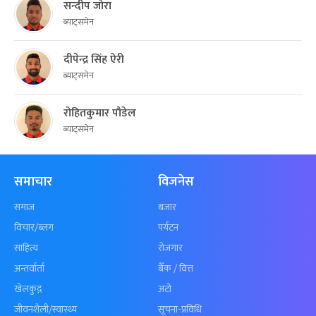
सन्दीप जोरा
ब्याट्समेन
दीपेन्द्र सिंह ऐरी
ब्याट्समेन
रोहितकुमार पौडेल
ब्याट्समेन
समाचार
विजनेस
समाज
बजार
विचार/ब्लग
पर्यटन
साहित्य
रोजगार
अन्तर्वार्ता
बैँक / वित्त
खेलकुद़़
अटो
जीवनशैली/स्वास्थ्य
सूचना-प्रविधि