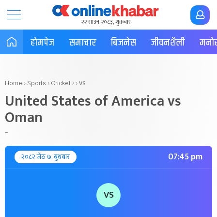
२२ साउन २०८३, शुक्रबार
होमपेज
समाचार
बिजनेस
जीवनशैली
मनोर
VS
Home
›
Sports
›
Cricket
›
›
United States of America vs
Oman
-
07:45 pm
२०८२ जेठ ७, बुधबार
VS