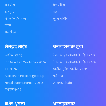
अन्तर्वार्ता
बैँक / वित्त
खेलकुद़़
अटो
जीवनशैली/स्वास्थ्य
सूचना-प्रविधि
प्रवास
अन्तर्राष्ट्रिय
खेलकुद लाईभ
अनलाइनखबर सूची
एनपीएल २०८१
नेपालका ५० प्रभावशाली महिला २०८१
ICC Men T20 World Cup 2024
नेपालका ५० प्रभावशाली महिला २०८०
IPL 2024
चालीस मुनिका चालीस- २०८१
Aaha RARA Pokhara gold cup
मेरो कथा
Nepal Super League - 2080
फ्रन्टलाइन हिरोज्
विश्वकप २०२२
विशेष श्रृंखला
अनलाइनखबर