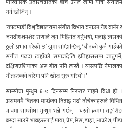
पारिवारिक उतारचढावका बीच उनले लामो यात्रा संगीतमै
गर्न खोजिन् ।
‘काठमाडौं विश्वविद्यालयमा संगीत विभाग बनाउन गेड वार्नर र
जगदीशशमशेर राणाले जुन मिहिनेत गर्नुभयो, मलाई त्यसको
ठूलो प्रभाव परेको छ’ झुमा सम्झिन्छिन्, ‘चीनको कुनै गाउँको
संगीत पढ्दा त्यहाँको समाजदेखि इतिहाससम्म जान्नुपर्ने,
दक्षिणएशियाका अरू गीत पनि त्यस्तै । त्यसपछि नेपालका
गीतहरूको बारेमा पनि खोज्न सुरु गरियो ।’
साम्सोघा मुन्धुम ६–७ दिनसम्म निरन्तर गाइने विधा हो ।
असमयमै बितेको मान्छेको बिदाइ गर्दा बाँचेकाहरूले विभिन्न
भावमा साम्सोघा मुन्धुम भन्ने गर्छन् । यस्तो क्रममा तङ्सिङ
बस्दा आउने भावहरूलाई माया, प्रेम, रिस, डाहा, आक्रोश, पीडा