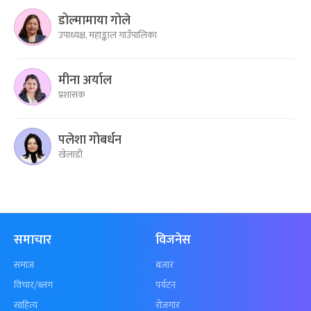
डोल्मामाया गोले
उपाध्यक्ष, महाङ्काल गाउँपालिका
मीना अर्याल
प्रशासक
पलेशा गोबर्धन
खेलाडी
समाचार
विजनेस
समाज
बजार
विचार/ब्लग
पर्यटन
साहित्य
रोजगार