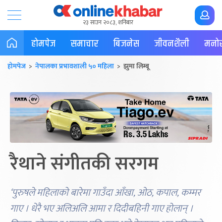
२३ साउन २०८३, शनिबार
होमपेज
समाचार
बिजनेस
जीवनशैली
मनोर
होमपेज
>
नेपालका प्रभावशाली ५० महिला
> झुमा लिम्बू
रैथाने संगीतकी सरगम
‘पुरुषले महिलाको बारेमा गाउँदा आँखा, ओठ, कपाल, कम्मर
गाए । धेरै भए अलिअलि आमा र दिदीबहिनी गाए होलान् ।