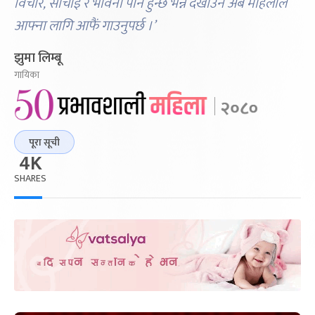
विचार, सोचाइ र भावना पनि हुन्छ भन्ने देखाउन अब महिलाले
आफ्ना लागि आफैं गाउनुपर्छ ।’
झुमा लिम्बू
गायिका
पूरा सूची
4K
SHARES