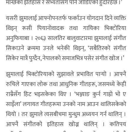
मान्छेको इतिहास र सभ्यतासँग पनि जोडिएको हुँदोरहेछ ।’
यसरी झुमालाई आफ्नोपनतर्फ फर्काउन योगदान दिने व्यक्ति
थिइन् रूसी पियानोवादक तथा गायिका भिक्टोरिया
अनुफियाबा । २०६३ सालतिर बालुवाटारमा झुमालाई संगीत
सिकाउने क्रममा उनले भनेकी थिइन्, ‘सबैतिरको संगीत
सिकेर मात्रै पुग्दैन, नेपालको समाजभित्र पसेर संगीत खोज ।’
झुमालाई भिक्टोरियाको सुझावले प्रभावित पार्‍यो । आफ्नै
रुचिले गाएका लोक तथा आधुनिक गीतहरू, जसमध्ये केही
राम्रैसँग हिट भइसकेका थिए । ‘भञ्ज्याङ कुर्न गाह्रो भो ए
साइँला’ लगायत गीतहरूमा उनको नाम आउन थालिसकेको
थियो । तर झुमाले त्यसबीचमा मुन्धुम अध्ययन गर्न थालिन् ।
आफ्नै संगीतको इतिहास खोज्न थालिन् । कतिपय