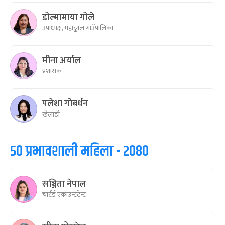
डोल्मामाया गोले
उपाध्यक्ष, महाङ्काल गाउँपालिका
मीना अर्याल
प्रशासक
पलेशा गोबर्धन
खेलाडी
५० प्रभावशाली महिला - २०८०
सञ्जिता नेपाल
चार्टर्ड एकाउन्टटेन्ट