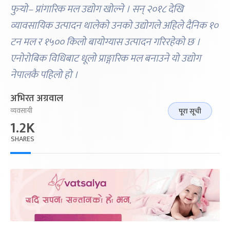
फुर्‍यो– प्रांगारिक मल उद्योग खोल्ने । सन् २०१८ देखि
व्यावसायिक उत्पादन थालेको उनको उद्योगले अहिले दैनिक १०
टन मल र १५०० किलो बायोग्यास उत्पादन गरिरहेको छ ।
एनोरोबिक विधिबाट धूलो प्राङ्गारिक मल बनाउने यो उद्योग
नेपालकै पहिलो हो ।
अभिरत अग्रवाल
व्यवसायी
पूरा सूची
1.2K
SHARES