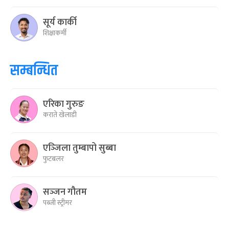
सूर्य कार्की
शिक्षाकर्मी
सम्बन्धित
एरिका गुरुङ
कराते खेलाडी
एञ्‍जिला तुम्बापो सुब्बा
फुटबलर
सञ्‍जन गौतम
पब्जी स्ट्रीमर