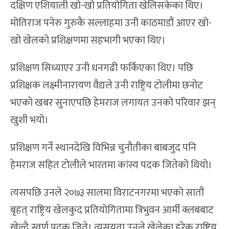
दक्षिण एशियाली खो-खो प्रतियोगिता खेलिसकेका थिए।
मोतिराज पनेरु गुरुकै सल्लाहमा उनी काठमाडौं आएर खो-
खो खेलको प्रशिक्षणमा सहभागी भएका थिए।
प्रशिक्षण सिध्याएर उनी धनगढी फर्किएका थिए। पछि
प्रशिक्षक लक्ष्मीनारायण वैद्यले उनी राष्ट्रिय टोलीमा छनोट
भएको खबर सुनाएपछि हेमराज लगायत उनको परिवार झन्
खुशी भयो।
प्रशिक्षण गर्ने स्थानदेखि विभिन्न चुनौतीका बाबजुद पनि
हेमराज सहित टोलीले भारतमा कांस्य पदक जितेको थियो।
त्यसपछि उनले २०७३ सालमा विराटनगरमा भएको सातौं
बृहत् राष्ट्रिय खेलकुद प्रतियोगितामा त्रिभुवन आर्मी क्लबबाट
खेल्दै स्वर्ण पदक जिते। त्यसयता उनले खेलेका हरेक राष्ट्रिय,