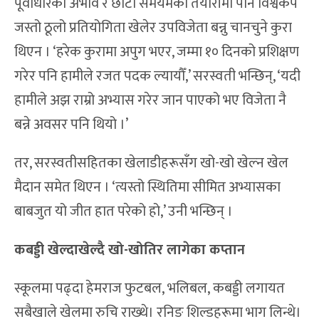
पूर्वाधारको अभाव र छोटो समयमको तयारीमा पनि विश्वकप
जस्तो ठूलो प्रतियोगिता खेलेर उपविजेता बन्नु चानचुने कुरा
थिएन । ‘हरेक कुरामा अपुग भएर, जम्मा १० दिनको प्रशिक्षण
गरेर पनि हामीले रजत पदक ल्यायौँ,’ सरस्वती भन्छिन्, ‘यदी
हामीले अझ राम्रो अभ्यास गरेर जान पाएको भए विजेता नै
बन्ने अवसर पनि थियो ।’
तर, सरस्वतीसहितका खेलाडीहरूसँग खो-खो खेल्न खेल
मैदान समेत थिएन । ‘त्यस्तो स्थितिमा सीमित अभ्यासका
बाबजुत यो जीत हात परेको हो,’ उनी भन्छिन् ।
कबड्डी खेल्दाखेल्दै खो-खोतिर लागेका कप्तान
स्कूलमा पढ्दा हेमराज फुटबल, भलिबल, कबड्डी लगायत
सबैखाले खेलमा रुचि राख्थे। रनिङ शिल्डहरूमा भाग लिन्थे।