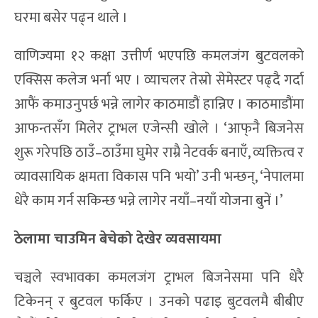
घरमा बसेर पढ्न थाले ।
वाणिज्यमा १२ कक्षा उत्तीर्ण भएपछि कमलजंग बुटवलको
एक्सिस कलेज भर्ना भए । व्याचलर तेस्रो सेमेस्टर पढ्दै गर्दा
आफैं कमाउनुपर्छ भन्ने लागेर काठमाडौं हान्निए । काठमाडौंमा
आफन्तसँग मिलेर ट्राभल एजेन्सी खोले । ‘आफ्‌नै बिजनेस
शुरू गरेपछि ठाउँ–ठाउँमा घुमेर राम्रै नेटवर्क बनाएँ, व्यक्तित्व र
व्यावसायिक क्षमता विकास पनि भयो’ उनी भन्छन्, ‘नेपालमा
धेरै काम गर्न सकिन्छ भन्ने लागेर नयाँ–नयाँ योजना बुनें ।’
ठेलामा चाउमिन बेचेको देखेर व्यवसायमा
चञ्चले स्वभावका कमलजंग ट्राभल बिजनेसमा पनि धेरै
टिकेनन् र बुटवल फर्किए । उनको पढाइ बुटवलमै बीबीए