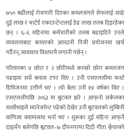
७५० बढीलाई रोजगारी दिएका कमलजंगले सेफलाई साढे
दुई लाख र चार्टर्ड एकाउन्टेन्टलाई डेढ लाख तलब दिइरहेका
छन् । ६–६ महिनामा कर्मचारीको तलब बढाइदिने उनले
व्यवसायबाट कमाएको आम्दानी निजी प्रयोजनमा खर्च
गर्दैनन्, व्यवसाय विस्तारमै लगानी गर्छन् ।
परिवारका ४ छोरा र २ छोरीमध्ये कान्छो छोरा कमलजंग
पढाइमा सधैं क्लास टपर थिए । उनी एसएलसीमा फर्स्ट
डिभिजनमा उत्तीर्ण भए । त्यो बेला उनी १४ वर्षका थिए ।
एसएलसीपछि २०६३ मा बुटवल झरे । आफ्‌नो सर्कलका
साथीभाइले म्यानेजमेन्ट पढेको देखेर उनी बुटवलको लुम्बिनी
वाणिज्य क्याम्पसमा भर्ना भए । शुरूका दुई महिना आफ्‌नै
दाइसँग बसेपछि बुटवल–७ दीपनगरमा दिदी गीता कुँवरको