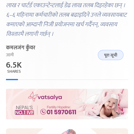
लाख र चार्टर्ड एकाउन्टेन्टलाई डेढ लाख तलब दिइरहेका छन् ।
६–६ महिनामा कर्मचारीको तलब बढाइदिने उनले व्यवसायबाट
कमाएको आम्दानी निजी प्रयोजनमा खर्च गर्दैनन्, व्यवसाय
विस्तारमै लगानी गर्छन् ।
कमलजंग कुँवर
उद्यमी
पूरा सूची
6.5K
SHARES