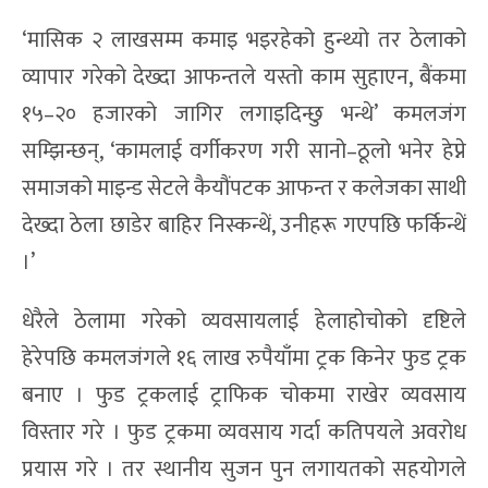
‘मासिक २ लाखसम्म कमाइ भइरहेको हुन्थ्यो तर ठेलाको
व्यापार गरेको देख्दा आफन्तले यस्तो काम सुहाएन, बैंकमा
१५–२० हजारको जागिर लगाइदिन्छु भन्थे’ कमलजंग
सम्झिन्छन्, ‘कामलाई वर्गीकरण गरी सानो–ठूलो भनेर हेप्ने
समाजको माइन्ड सेटले कैयौंपटक आफन्त र कलेजका साथी
देख्दा ठेला छाडेर बाहिर निस्कन्थें, उनीहरू गएपछि फर्किन्थें
।’
धेरैले ठेलामा गरेको व्यवसायलाई हेलाहोचोको दृष्टिले
हेरेपछि कमलजंगले १६ लाख रुपैयाँमा ट्रक किनेर फुड ट्रक
बनाए । फुड ट्रकलाई ट्राफिक चोकमा राखेर व्यवसाय
विस्तार गरे । फुड ट्रकमा व्यवसाय गर्दा कतिपयले अवरोध
प्रयास गरे । तर स्थानीय सुजन पुन लगायतको सहयोगले