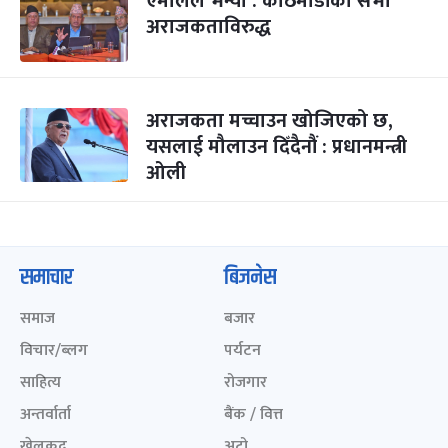
एमालेले भन्यो : काठमाडौंको सभा
अराजकताविरुद्ध
अराजकता मच्चाउन खोजिएको छ,
यसलाई मौलाउन दिँदैनौं : प्रधानमन्त्री
ओली
समाचार
बिजनेस
समाज
बजार
विचार/ब्लग
पर्यटन
साहित्य
रोजगार
अन्तर्वार्ता
बैंक / वित्त
खेलकुद़़
अटो