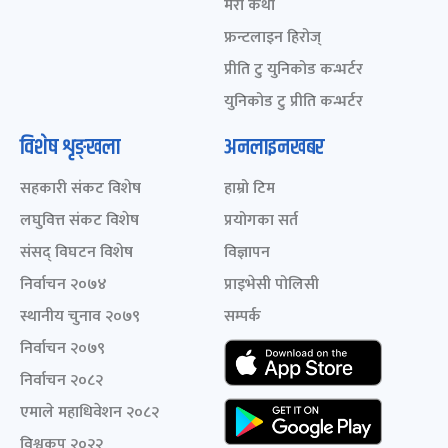
मेरो कथा
फ्रन्टलाइन हिरोज्
प्रीति टु युनिकोड कन्भर्टर
युनिकोड टु प्रीति कन्भर्टर
विशेष शृङ्खला
अनलाइनखबर
सहकारी संकट विशेष
हाम्रो टिम
लघुवित्त संकट विशेष
प्रयोगका सर्त
संसद् विघटन विशेष
विज्ञापन
निर्वाचन २०७४
प्राइभेसी पोलिसी
स्थानीय चुनाव २०७९
सम्पर्क
निर्वाचन २०७९
निर्वाचन २०८२
एमाले महाधिवेशन २०८२
विश्वकप २०२२