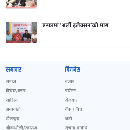
एन्फामा ‘अर्ली इलेक्सन’को माग
समाचार
बिजनेस
समाज
बजार
विचार/ब्लग
पर्यटन
साहित्य
रोजगार
अन्तर्वार्ता
बैंक / वित्त
खेलकुद़़
अटो
जीवनशैली/स्वास्थ्य
सूचना-प्रविधि