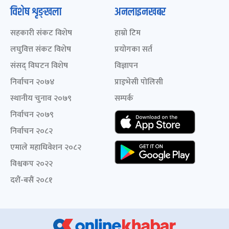
विशेष शृङ्खला
अनलाइनखबर
सहकारी संकट विशेष
हाम्रो टिम
लघुवित्त संकट विशेष
प्रयोगका सर्त
संसद् विघटन विशेष
विज्ञापन
निर्वाचन २०७४
प्राइभेसी पोलिसी
स्थानीय चुनाव २०७९
सम्पर्क
निर्वाचन २०७९
निर्वाचन २०८२
एमाले महाधिवेशन २०८२
विश्वकप २०२२
दशैं-बसैं २०८१