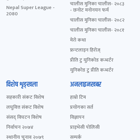
चालीस मुनिका चालीस- २०८३
Nepal Super League -
- छनोट मनोनयन फर्म
2080
चालीस मुनिका चालीस- २०८२
चालीस मुनिका चालीस- २०८१
मेरो कथा
फ्रन्टलाइन हिरोज्
प्रीति टु युनिकोड कन्भर्टर
युनिकोड टु प्रीति कन्भर्टर
विशेष शृङ्खला
अनलाइनखबर
सहकारी संकट विशेष
हाम्रो टिम
लघुवित्त संकट विशेष
प्रयोगका सर्त
संसद् विघटन विशेष
विज्ञापन
निर्वाचन २०७४
प्राइभेसी पोलिसी
स्थानीय चुनाव २०७९
सम्पर्क