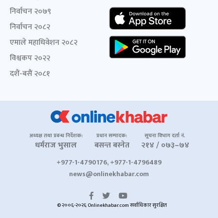
निर्वाचन २०७९
निर्वाचन २०८२
एमाले महाधिवेशन २०८२
विश्वकप २०२२
दशैं-बसैं २०८१
अध्यक्ष तथा प्रबन्ध निर्देशक:
प्रधान सम्पादक:
सूचना विभाग दर्ता नं.
धर्मराज भुसाल
बसन्त बस्नेत
२१४ / ०७३–७४
+977-1-4790176, +977-1-4796489
news@onlinekhabar.com
© २००६-२०२६ Onlinekhabar.com सर्वाधिकार सुरक्षित