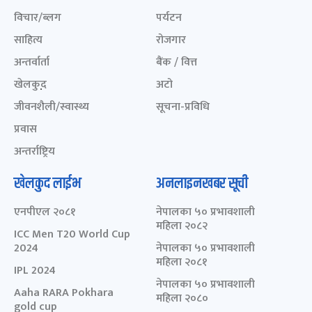
विचार/ब्लग
पर्यटन
साहित्य
रोजगार
अन्तर्वार्ता
बैंक / वित्त
खेलकुद़़
अटो
जीवनशैली/स्वास्थ्य
सूचना-प्रविधि
प्रवास
अन्तर्राष्ट्रिय
खेलकुद लाईभ
अनलाइनखबर सूची
एनपीएल २०८१
नेपालका ५० प्रभावशाली
महिला २०८२
ICC Men T20 World Cup
2024
नेपालका ५० प्रभावशाली
महिला २०८१
IPL 2024
नेपालका ५० प्रभावशाली
Aaha RARA Pokhara
महिला २०८०
gold cup