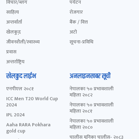
विचार/ब्लग
पर्यटन
साहित्य
रोजगार
अन्तर्वार्ता
बैंक / वित्त
खेलकुद़़
अटो
जीवनशैली/स्वास्थ्य
सूचना-प्रविधि
प्रवास
अन्तर्राष्ट्रिय
खेलकुद लाईभ
अनलाइनखबर सूची
एनपीएल २०८१
नेपालका ५० प्रभावशाली
महिला २०८२
ICC Men T20 World Cup
2024
नेपालका ५० प्रभावशाली
महिला २०८१
IPL 2024
नेपालका ५० प्रभावशाली
Aaha RARA Pokhara
महिला २०८०
gold cup
चालीस मुनिका चालीस- २०८३