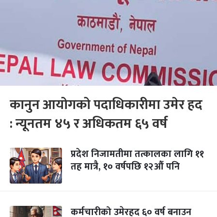
कानुन आयोगको पदाधिकारीमा उमेर हद
: न्यूनतम ४५ र अधिकतम ६५ वर्ष
प्रदेश निजामतीमा तत्कालका लागि ११
तह मात्रै, १० वर्षपछि १२औं पनि
कर्मचारीको उमेरहद ६० वर्ष बनाउन