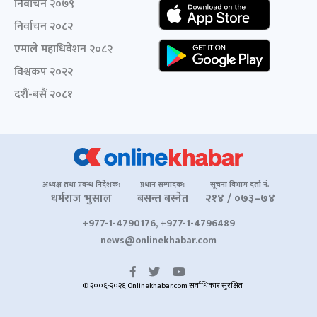
निर्वाचन २०७९
निर्वाचन २०८२
एमाले महाधिवेशन २०८२
विश्वकप २०२२
दशैं-बसैं २०८१
अध्यक्ष तथा प्रबन्ध निर्देशक:
प्रधान सम्पादक:
सूचना विभाग दर्ता नं.
धर्मराज भुसाल
बसन्त बस्नेत
२१४ / ०७३–७४
+977-1-4790176, +977-1-4796489
news@onlinekhabar.com
© २००६-२०२६ Onlinekhabar.com सर्वाधिकार सुरक्षित