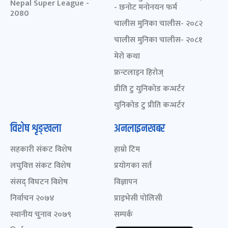
Nepal Super League -
- छनोट मनोनयन फर्म
2080
चालीस मुनिका चालीस- २०८२
चालीस मुनिका चालीस- २०८१
मेरो कथा
फ्रन्टलाइन हिरोज्
प्रीति टु युनिकोड कन्भर्टर
युनिकोड टु प्रीति कन्भर्टर
विशेष शृङ्खला
अनलाइनखबर
सहकारी संकट विशेष
हाम्रो टिम
लघुवित्त संकट विशेष
प्रयोगका सर्त
संसद् विघटन विशेष
विज्ञापन
निर्वाचन २०७४
प्राइभेसी पोलिसी
स्थानीय चुनाव २०७९
सम्पर्क