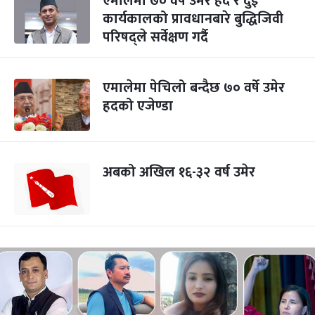
एमालेमा ७० वर्षे उमेर हद र दुई
कार्यकालको प्रावधानबारे बुद्धिजिवी
परिषद्‌ले सर्वेक्षण गर्दै
एमालेमा पेचिलो बन्दैछ ७० वर्षे उमेर
हदको एजेण्डा
अबको अखिल १६-३२ वर्ष उमेर