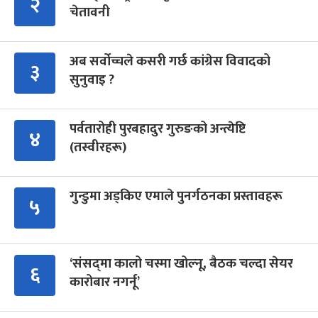
२
चेतावनी
अब सर्वोच्चले कसरी गर्छ कांग्रेस विवादको
३
सुनुवाइ ?
पर्वतारोही पुरबहादुर गुरुङको अन्त्येष्टि
४
(तस्वीरहरू)
गुन्डुमा अड्किए एमाले पुनर्गठनका प्रस्तावहरू
५
‘संसद्‍मा कालो चस्मा खोल्नू, बैठक चल्दा सेयर
६
कारोबार नगर्नू’