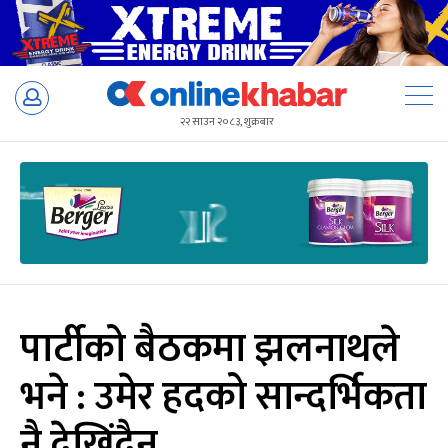
Skip
to
२२ साउन २०८३, शुक्रबार
content
पार्टीको बैठकमा झलनाथले
भने : उमेर हदको सान्दर्भिकता
नै देखिंदैन