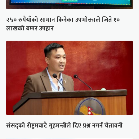
२५० रुपैयाँको सामान किनेका उपभोक्ताले जिते १०
लाखको बम्पर उपहार
संसद्को रोष्ट्रमबाटै गृहमन्त्रीले दिए प्रश्न नगर्न चेतावनी