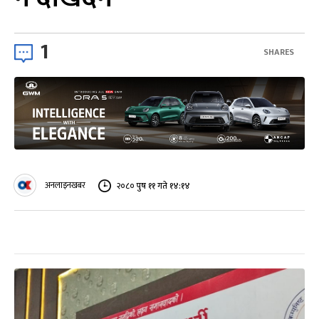
1
SHARES
अनलाइनखबर
२०८० पुष ११ गते १४:१४