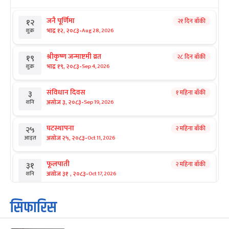
जनै पूर्णिमा
२१ दिन बाँकी
१२
-
भाद्र १२, २०८३
Aug 28, 2026
शुक्र
श्रीकृष्ण जन्माष्टमी व्रत
२८ दिन बाँकी
१९
-
भाद्र १९, २०८३
Sep 4, 2026
शुक्र
संविधान दिवस
१ महिना बाँकी
३
-
असोज ३, २०८३
Sep 19, 2026
शनि
घटस्थापना
२ महिना बाँकी
२५
-
असोज २५, २०८३
Oct 11, 2026
आइत
फूलपाती
२ महिना बाँकी
३१
-
असोज ३१ , २०८३
Oct 17, 2026
शनि
कार्तिक सङ्क्रान्ति
२ महिना बाँकी
१
सिफारिस
-
कार्तिक १, २०८३
Oct 18, 2026
आइत