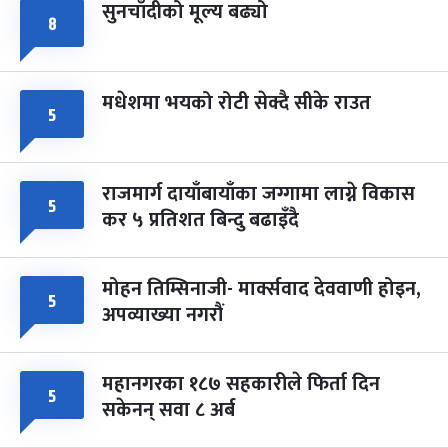
सुनचाँदीको मूल्य बढ्यो
८
मधेशमा भयको रोटी सेक्दै सीके राउत
५
राजमार्ग दायाँबायाँका जग्गामा लाग्ने विकास
५
कर ५ प्रतिशत बिन्दु बढाइँदै
मोहन तिम्सिनाजी- मार्क्सवाद देववाणी होइन,
५
अपव्याख्या नगरौं
महानगरका १८७ सहकारीले फिर्ता दिन
५
सकेनन् सवा ८ अर्ब