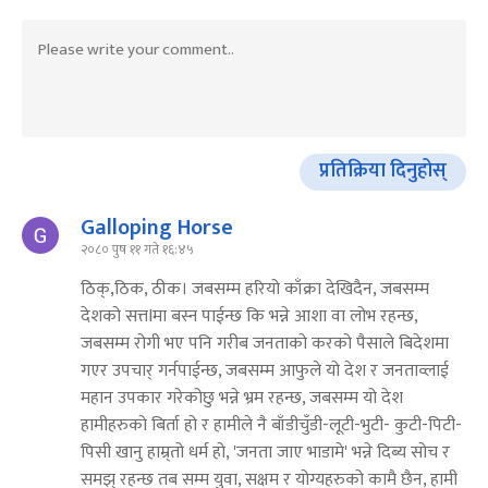
प्रतिक्रिया दिनुहोस्
Galloping Horse
२०८० पुष ११ गते १६:४५
ठिक्,ठिक, ठीक। जबसम्म हरियो काँक्रा देखिदैन, जबसम्म
देशको सत्तIमा बस्न पाईन्छ कि भन्ने आशा वा लोभ रहन्छ,
जबसम्म रोगी भए पनि गरीब जनताको करको पैसाले बिदेशमा
गएर उपचार् गर्नपाईन्छ, जबसम्म आफुले यो देश र जनताव्लाई
महान उपकार गरेकोछु भन्ने भ्रम रहन्छ, जबसम्म यो देश
हामीहरुको बिर्ता हो र हामीले नै बाँडीचुँडी-लूटी-भुटी- कुटी-पिटी-
पिसी खानु हाम्र्तो धर्म हो, 'जनता जाए भाडामे' भन्ने दिब्य सोच र
समझ् रहन्छ तब सम्म युवा, सक्षम र योग्यहरुको कामै छैन, हामी