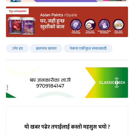
उमेर हद
झलनाथ खनाल
नेकपा एकीकृत समाजवादी
यो खबर पढेर तपाईलाई कस्तो महसुस भयो ?