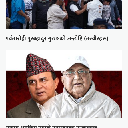
पर्वतारोही पुरबहादुर गुरुङको अन्त्येष्टि (तस्वीरहरू)
गुन्डुमा अड्किए एमाले पुनर्गठनका प्रस्तावहरू