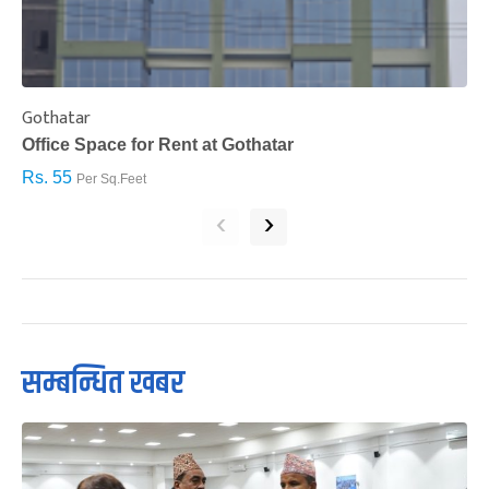
Gothatar
S
Office Space for Rent at Gothatar
H
Rs. 55
R
Per Sq.Feet
‹
›
सम्बन्धित खबर