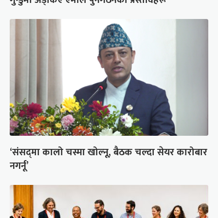
‘संसद्‍मा कालो चस्मा खोल्नू, बैठक चल्दा सेयर कारोबार
नगर्नू’