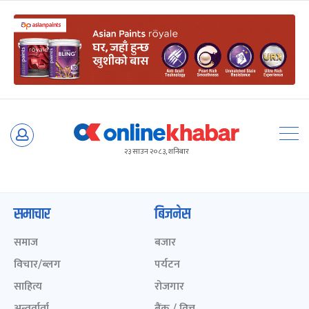
Skip
to
२३ साउन २०८३, शनिबार
content
समाचार
बिजनेस
समाज
बजार
विचार/ब्लग
पर्यटन
साहित्य
रोजगार
अन्तर्वार्ता
बैंक / वित्त