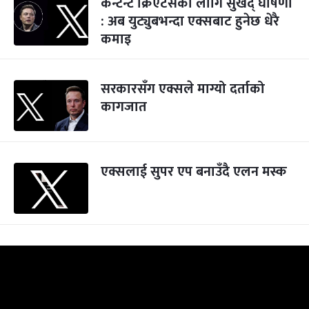
कन्टेन्ट क्रिएटर्सका लागि सुखद् घोषणा
: अब युट्युबभन्दा एक्सबाट हुनेछ धेरै
कमाइ
सरकारसँग एक्सले माग्यो दर्ताको
कागजात
एक्सलाई सुपर एप बनाउँदै एलन मस्क