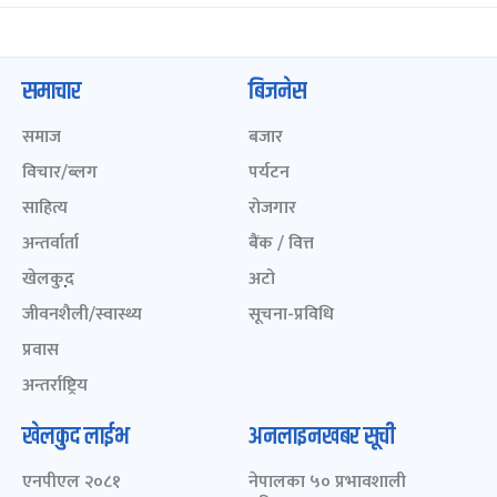
समाचार
बिजनेस
समाज
बजार
विचार/ब्लग
पर्यटन
साहित्य
रोजगार
अन्तर्वार्ता
बैंक / वित्त
खेलकुद़़
अटो
जीवनशैली/स्वास्थ्य
सूचना-प्रविधि
प्रवास
अन्तर्राष्ट्रिय
खेलकुद लाईभ
अनलाइनखबर सूची
एनपीएल २०८१
नेपालका ५० प्रभावशाली