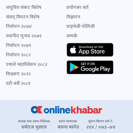
लघुवित्त संकट विशेष
प्रयोगका सर्त
संसद् विघटन विशेष
विज्ञापन
निर्वाचन २०७४
प्राइभेसी पोलिसी
स्थानीय चुनाव २०७९
सम्पर्क
निर्वाचन २०७९
निर्वाचन २०८२
एमाले महाधिवेशन २०८२
विश्वकप २०२२
दशैं-बसैं २०८१
अध्यक्ष तथा प्रबन्ध निर्देशक:
प्रधान सम्पादक:
सूचना विभाग दर्ता नं.
धर्मराज भुसाल
बसन्त बस्नेत
२१४ / ०७३–७४