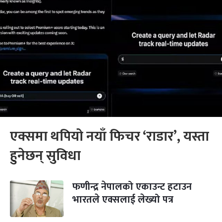
एक्समा थपियो नयाँ फिचर ‘राडार’, यस्ता
हुनेछन् सुविधा
फणीन्द्र नेपालको एकाउन्ट हटाउन
भारतले एक्सलाई लेख्यो पत्र