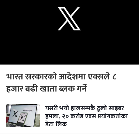
भारत सरकारको आदेशमा एक्सले ८
हजार बढी खाता ब्लक गर्ने
यसरी भयो हालसम्मकै ठूलो साइबर
हमला, २० करोड एक्स प्रयोगकर्ताका
डेटा लिक