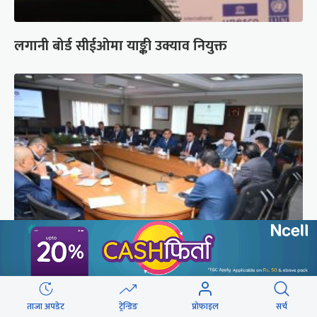
लगानी बोर्ड सीईओमा याङ्की उक्याव नियुक्त
डेपुटी गभर्नर छान्न अर्थमन्त्रीले कार्यकारी निर्देशकहरूको
सामूहिक अन्तर्वार्ता गरेका हुन् ?
ताजा अपडेट
ट्रेन्डिङ
प्रोफाइल
सर्च