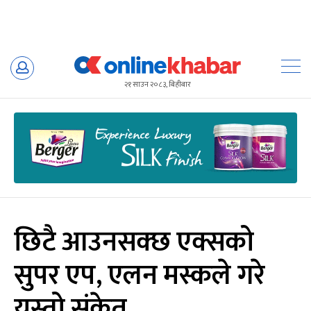
Skip
to
२१ साउन २०८३, बिहीबार
content
छिटै आउनसक्छ एक्सको
सुपर एप, एलन मस्कले गरे
यस्तो संकेत