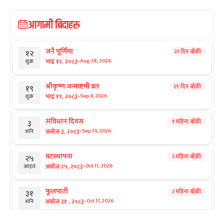
आगामी बिदाहरु
जनै पूर्णिमा
२२ दिन बाँकी
१२
-
भाद्र १२, २०८३
Aug 28, 2026
शुक्र
श्रीकृष्ण जन्माष्टमी व्रत
२९ दिन बाँकी
१९
-
भाद्र १९, २०८३
Sep 4, 2026
शुक्र
संविधान दिवस
१ महिना बाँकी
३
-
असोज ३, २०८३
Sep 19, 2026
शनि
घटस्थापना
२ महिना बाँकी
२५
-
असोज २५, २०८३
Oct 11, 2026
आइत
फूलपाती
२ महिना बाँकी
३१
-
असोज ३१ , २०८३
Oct 17, 2026
शनि