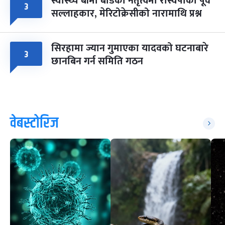
स्वास्थ्य बीमा बोर्डको नेतृत्वमा रास्वपाका पूर्व
३
सल्लाहकार, मेरिटोक्रेसीको नारामाथि प्रश्न
सिरहामा ज्यान गुमाएका यादवको घटनाबारे
३
छानबिन गर्न समिति गठन
वेबस्टोरिज