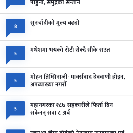
पाहुना, समुद्रका सन्तान
-
चैत्र ८, २०८३
Mar 22, 2027
सोम
सुनचाँदीको मूल्य बढ्यो
८
मधेशमा भयको रोटी सेक्दै सीके राउत
५
मोहन तिम्सिनाजी- मार्क्सवाद देववाणी होइन,
५
अपव्याख्या नगरौं
महानगरका १८७ सहकारीले फिर्ता दिन
५
सकेनन् सवा ८ अर्ब