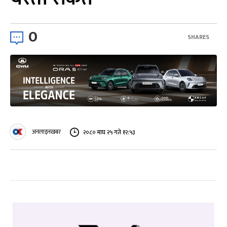
0
SHARES
अनलाइनखबर
२०८० माघ २५ गते १२:५३