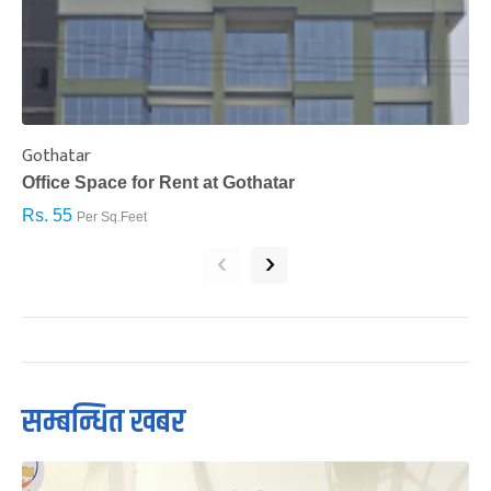
Gothatar
S
Office Space for Rent at Gothatar
H
Rs. 55
R
Per Sq.Feet
‹
›
सम्बन्धित खबर