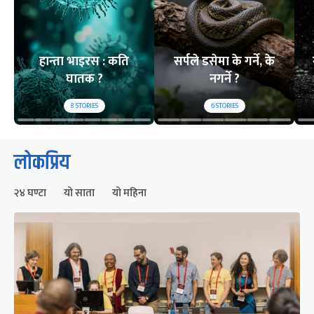
हान्ता भाइरस : कति
सर्पले डसेमा के गर्ने, के
घातक ?
नगर्ने ?
8
STORIES
6
STORIES
लोकप्रिय
२४ घण्टा
यो साता
यो महिना