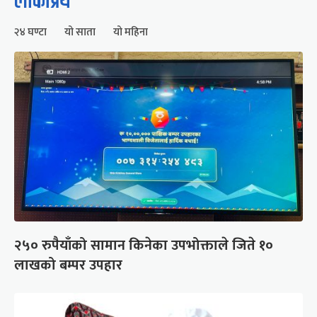
लोकप्रिय
२४ घण्टा
यो साता
यो महिना
२५० रुपैयाँको सामान किनेका उपभोक्ताले जिते १०
लाखको बम्पर उपहार