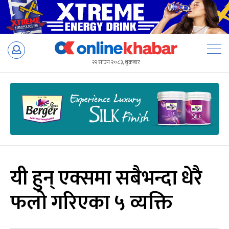
Skip
to
२२ साउन २०८३, शुक्रबार
content
यी हुन् एक्समा सबैभन्दा धेरै
फलो गरिएका ५ व्यक्ति