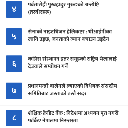
पर्वतारोही पुरबहादुर गुरुङको अन्त्येष्टि
४
(तस्वीरहरू)
सेनाको नाइटभिजन हेलिकप्टर : भीआईपीका
५
लागि उड्छ, जनताको ज्यान बचाउन उड्दैन
कांग्रेस संस्थापन इतर समूहको राष्ट्रिय भेलालाई
६
देउवाले सम्बोधन गर्ने
प्रधानमन्त्री बालेनले ल्याएको विधेयक संसदीय
७
समितिबाट जस्ताको तस्तै सदर
शैक्षिक क्रेडिट बैंक : विदेशमा अध्ययन पूरा नगरी
८
फर्किए नेपालमा निरन्तरता