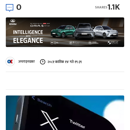
0
1.1K
SHARES
अनलाइनखबर
२०८१ कात्तिक १४ गते १९:३९