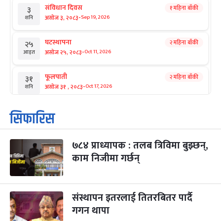
संविधान दिवस
१ महिना बाँकी
३
-
असोज ३, २०८३
Sep 19, 2026
शनि
घटस्थापना
२ महिना बाँकी
२५
-
असोज २५, २०८३
Oct 11, 2026
आइत
फूलपाती
२ महिना बाँकी
३१
-
असोज ३१ , २०८३
Oct 17, 2026
शनि
कार्तिक सङ्क्रान्ति
२ महिना बाँकी
१
सिफारिस
-
कार्तिक १, २०८३
Oct 18, 2026
आइत
७८४ प्राध्यापक : तलब त्रिविमा बुझ्छन्,
महानवमी
२ महिना बाँकी
३
-
काम निजीमा गर्छन्
कार्तिक ३, २०८३
Oct 20, 2026
मंगल
विजयादशमी
२ महिना बाँकी
४
-
कार्तिक ४, २०८३
Oct 21, 2026
बुध
संस्थापन इतरलाई तितरबितर पार्दै
गगन थापा
पापा‌ङ्कुशा एकादशी व्रत
२ महिना बाँकी
५