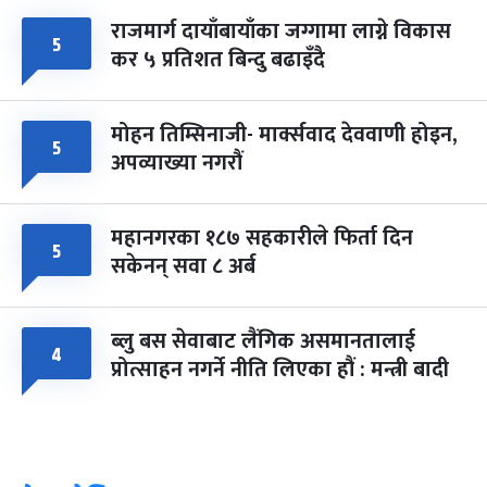
राजमार्ग दायाँबायाँका जग्गामा लाग्ने विकास
५
कर ५ प्रतिशत बिन्दु बढाइँदै
मोहन तिम्सिनाजी- मार्क्सवाद देववाणी होइन,
५
अपव्याख्या नगरौं
महानगरका १८७ सहकारीले फिर्ता दिन
५
सकेनन् सवा ८ अर्ब
ब्लु बस सेवाबाट लैंगिक असमानतालाई
४
प्रोत्साहन नगर्ने नीति लिएका हौं : मन्त्री बादी