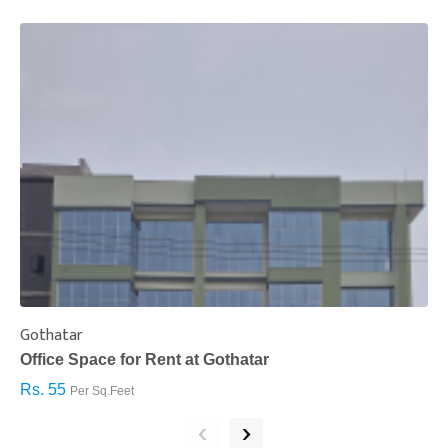
Gothatar
S
Office Space for Rent at Gothatar
H
Rs. 55
R
Per Sq.Feet
‹
›