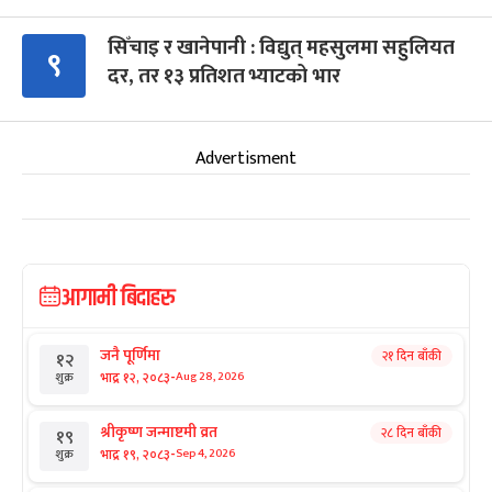
सिँचाइ र खानेपानी : विद्युत् महसुलमा सहुलियत
९
दर, तर १३ प्रतिशत भ्याटको भार
Advertisment
आगामी बिदाहरु
जनै पूर्णिमा
२१ दिन बाँकी
१२
-
भाद्र १२, २०८३
Aug 28, 2026
शुक्र
श्रीकृष्ण जन्माष्टमी व्रत
२८ दिन बाँकी
१९
-
भाद्र १९, २०८३
Sep 4, 2026
शुक्र