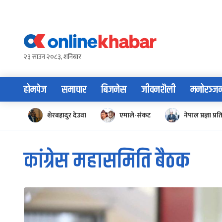
Skip
to
content
२३ साउन २०८३, शनिबार
होमपेज
समाचार
बिजनेस
जीवनशैली
मनोरञ्ज
शेरबहादुर देउवा
एमाले-संकट
नेपाल प्रज्ञा प्रत
कांग्रेस महासमिति बैठक