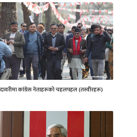
दावरीमा कांग्रेस नेताहरूको चहलपहल (तस्वीरहरू)