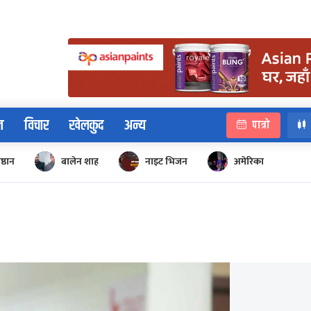
न
विचार
खेलकुद
अन्य
पात्रो
िष्ठान
बालेन शाह
नाइट भिजन
अमेरिका