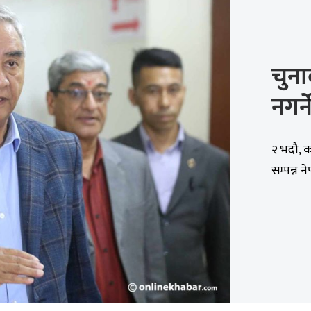
चुना
नगर्
२ भदौ, 
सम्पन्न 