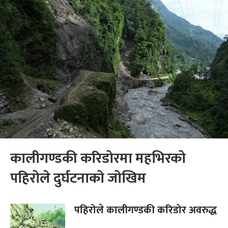
कालीगण्डकी करिडोरमा महभिरको
पहिरोले दुर्घटनाको जोखिम
पहिरोले कालीगण्डकी करिडोर अवरुद्ध