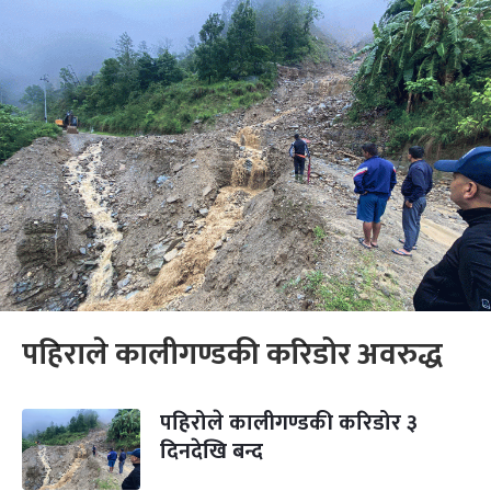
पहिराले कालीगण्डकी करिडोर अवरुद्ध
पहिरोले कालीगण्डकी करिडोर ३
दिनदेखि बन्द