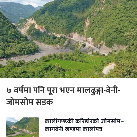
७ वर्षमा पनि पूरा भएन मालढुङ्गा-बेनी-
जोमसोम सडक
कालीगण्डकी करिडोरको जोमसोम–
कागबेनी खण्डमा कालोपत्र