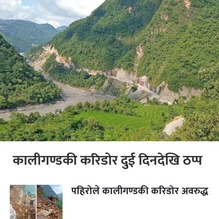
कालीगण्डकी करिडोर दुई दिनदेखि ठप्प
पहिरोले कालीगण्डकी करिडोर अवरुद्ध