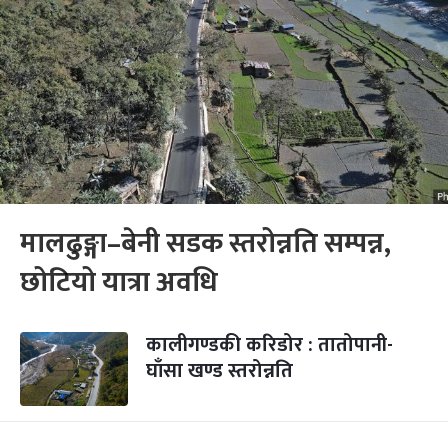
मालढुङ्गा–बेनी सडक स्तरोन्नति सम्पन्न,
छोटियो यात्रा अवधि
कालीगण्डकी करिडोर : तातोपानी-
घाँसा खण्ड स्तरोन्नति