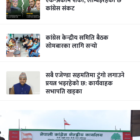
एक-अर्कामै शंका, लम्बिइरहेको छ
कांग्रेस संकट
कांग्रेस केन्द्रीय समिति बैठक
सोमबारका लागि सर्‍यो
सबै एजेण्डा सहमतिमा टुंगो लगाउने
प्रयत्न भइरहेको छ: कार्यवाहक
सभापति खड्का