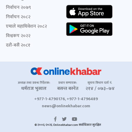
निर्वाचन २०७९
निर्वाचन २०८२
एमाले महाधिवेशन २०८२
विश्वकप २०२२
दशैं-बसैं २०८१
अध्यक्ष तथा प्रबन्ध निर्देशक:
प्रधान सम्पादक:
सूचना विभाग दर्ता नं.
धर्मराज भुसाल
बसन्त बस्नेत
२१४ / ०७३–७४
+977-1-4790176, +977-1-4796489
news@onlinekhabar.com
© २००६-२०२६ Onlinekhabar.com सर्वाधिकार सुरक्षित