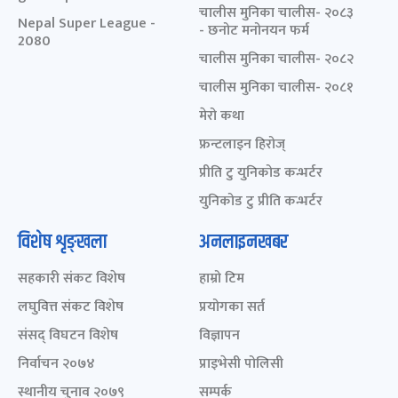
चालीस मुनिका चालीस- २०८३
Nepal Super League -
- छनोट मनोनयन फर्म
2080
चालीस मुनिका चालीस- २०८२
चालीस मुनिका चालीस- २०८१
मेरो कथा
फ्रन्टलाइन हिरोज्
प्रीति टु युनिकोड कन्भर्टर
युनिकोड टु प्रीति कन्भर्टर
विशेष शृङ्खला
अनलाइनखबर
सहकारी संकट विशेष
हाम्रो टिम
लघुवित्त संकट विशेष
प्रयोगका सर्त
संसद् विघटन विशेष
विज्ञापन
निर्वाचन २०७४
प्राइभेसी पोलिसी
स्थानीय चुनाव २०७९
सम्पर्क