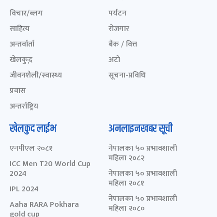
विचार/ब्लग
पर्यटन
साहित्य
रोजगार
अन्तर्वार्ता
बैंक / वित्त
खेलकुद़़
अटो
जीवनशैली/स्वास्थ्य
सूचना-प्रविधि
प्रवास
अन्तर्राष्ट्रिय
खेलकुद लाईभ
अनलाइनखबर सूची
एनपीएल २०८१
नेपालका ५० प्रभावशाली
महिला २०८२
ICC Men T20 World Cup
2024
नेपालका ५० प्रभावशाली
महिला २०८१
IPL 2024
नेपालका ५० प्रभावशाली
Aaha RARA Pokhara
महिला २०८०
gold cup