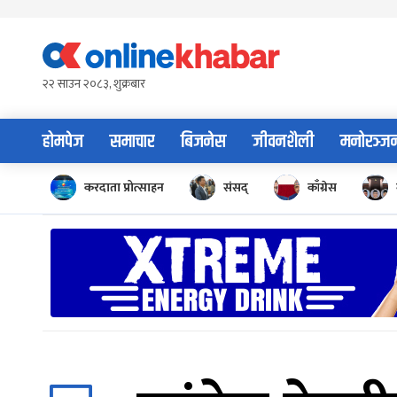
Skip
to
content
२२ साउन २०८३, शुक्रबार
होमपेज
समाचार
बिजनेस
जीवनशैली
मनोरञ्ज
करदाता प्रोत्साहन
संसद्
काँग्रेस