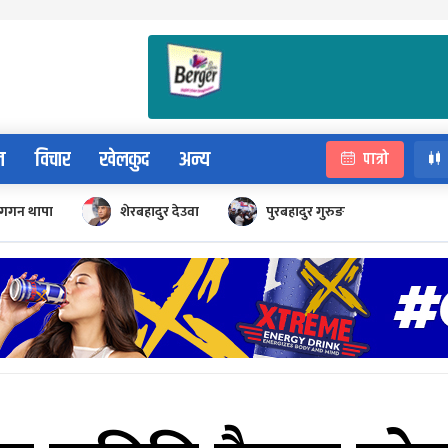
न
विचार
खेलकुद
अन्य
पात्रो
गगन थापा
शेरबहादुर देउवा
पुरबहादुर गुरुङ