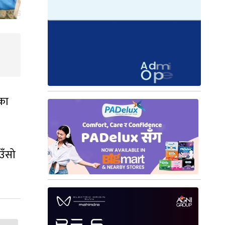
रका
उँसो