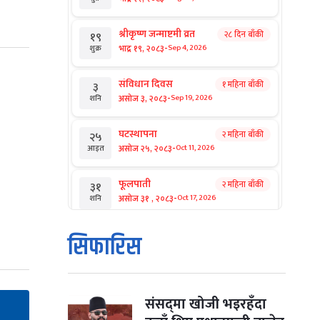
श्रीकृष्ण जन्माष्टमी व्रत
२८ दिन बाँकी
१९
-
भाद्र १९, २०८३
Sep 4, 2026
शुक्र
संविधान दिवस
१ महिना बाँकी
३
-
असोज ३, २०८३
Sep 19, 2026
शनि
घटस्थापना
२ महिना बाँकी
२५
-
असोज २५, २०८३
Oct 11, 2026
आइत
फूलपाती
२ महिना बाँकी
३१
-
असोज ३१ , २०८३
Oct 17, 2026
शनि
कार्तिक सङ्क्रान्ति
२ महिना बाँकी
१
सिफारिस
-
कार्तिक १, २०८३
Oct 18, 2026
आइत
महानवमी
२ महिना बाँकी
३
-
कार्तिक ३, २०८३
Oct 20, 2026
मंगल
संसद्‌मा खोजी भइरहँदा