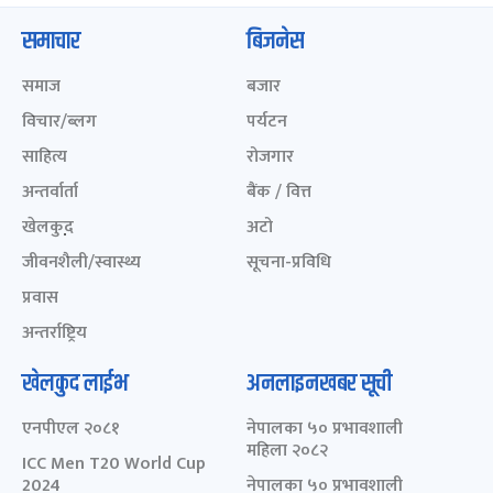
समाचार
बिजनेस
समाज
बजार
विचार/ब्लग
पर्यटन
साहित्य
रोजगार
अन्तर्वार्ता
बैंक / वित्त
खेलकुद़़
अटो
जीवनशैली/स्वास्थ्य
सूचना-प्रविधि
प्रवास
अन्तर्राष्ट्रिय
खेलकुद लाईभ
अनलाइनखबर सूची
एनपीएल २०८१
नेपालका ५० प्रभावशाली
महिला २०८२
ICC Men T20 World Cup
2024
नेपालका ५० प्रभावशाली