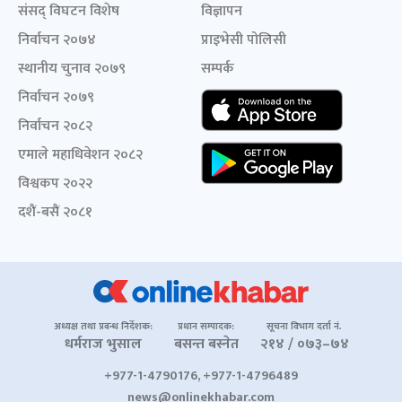
संसद् विघटन विशेष
विज्ञापन
निर्वाचन २०७४
प्राइभेसी पोलिसी
स्थानीय चुनाव २०७९
सम्पर्क
निर्वाचन २०७९
निर्वाचन २०८२
एमाले महाधिवेशन २०८२
विश्वकप २०२२
दशैं-बसैं २०८१
अध्यक्ष तथा प्रबन्ध निर्देशक:
प्रधान सम्पादक:
सूचना विभाग दर्ता नं.
धर्मराज भुसाल
बसन्त बस्नेत
२१४ / ०७३–७४
+977-1-4790176, +977-1-4796489
news@onlinekhabar.com