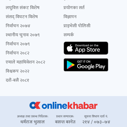
लघुवित्त संकट विशेष
प्रयोगका सर्त
संसद् विघटन विशेष
विज्ञापन
निर्वाचन २०७४
प्राइभेसी पोलिसी
स्थानीय चुनाव २०७९
सम्पर्क
निर्वाचन २०७९
निर्वाचन २०८२
एमाले महाधिवेशन २०८२
विश्वकप २०२२
दशैं-बसैं २०८१
अध्यक्ष तथा प्रबन्ध निर्देशक:
प्रधान सम्पादक:
सूचना विभाग दर्ता नं.
धर्मराज भुसाल
बसन्त बस्नेत
२१४ / ०७३–७४