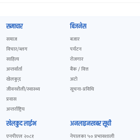
समाचार
बिजनेस
समाज
बजार
विचार/ब्लग
पर्यटन
साहित्य
रोजगार
अन्तर्वार्ता
बैंक / वित्त
खेलकुद़़
अटो
जीवनशैली/स्वास्थ्य
सूचना-प्रविधि
प्रवास
अन्तर्राष्ट्रिय
खेलकुद लाईभ
अनलाइनखबर सूची
एनपीएल २०८१
नेपालका ५० प्रभावशाली