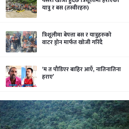
यसरी खोजी हुँदैछ त्रिशूलीमा हराएका
यात्रु र बस (तस्वीरहरु)
त्रिशूलीमा बेपत्ता बस र यात्रुहरुको
वाटर ड्रोन मार्फत खोजी गरिंदै
‘म त पौडिएर बाहिर आएँ, नातिनातिना
हराए’