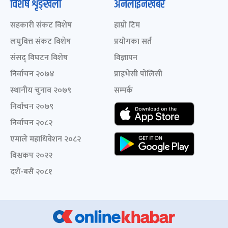
विशेष शृङ्खला
अनलाइनखबर
सहकारी संकट विशेष
हाम्रो टिम
लघुवित्त संकट विशेष
प्रयोगका सर्त
संसद् विघटन विशेष
विज्ञापन
निर्वाचन २०७४
प्राइभेसी पोलिसी
स्थानीय चुनाव २०७९
सम्पर्क
निर्वाचन २०७९
निर्वाचन २०८२
एमाले महाधिवेशन २०८२
विश्वकप २०२२
दशैं-बसैं २०८१