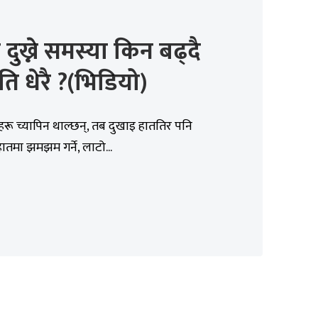
न दुख्ने समस्या किन बढ्दै
ि धेरै ?(भिडियो)
ू च्यापिन थाल्छन्, तब दुखाइ हाततिर पनि
हातमा झमझम गर्ने, लाटो...