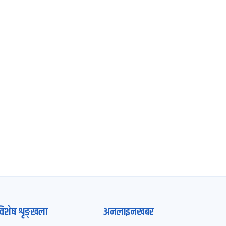
विशेष शृङ्खला
अनलाइनखबर