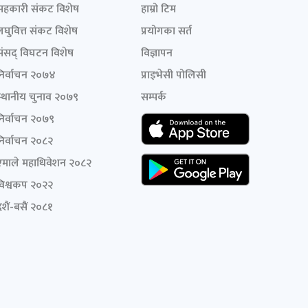
सहकारी संकट विशेष
हाम्रो टिम
लघुवित्त संकट विशेष
प्रयोगका सर्त
संसद् विघटन विशेष
विज्ञापन
निर्वाचन २०७४
प्राइभेसी पोलिसी
स्थानीय चुनाव २०७९
सम्पर्क
निर्वाचन २०७९
निर्वाचन २०८२
एमाले महाधिवेशन २०८२
विश्वकप २०२२
शैं-बसैं २०८१