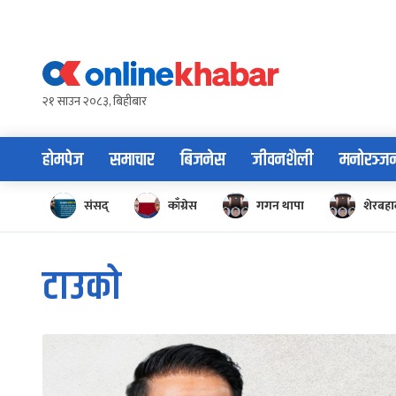
Skip
to
content
२१ साउन २०८३, बिहीबार
होमपेज
समाचार
बिजनेस
जीवनशैली
मनोरञ्ज
संसद्
काँग्रेस
गगन थापा
शेरबहाद
टाउको