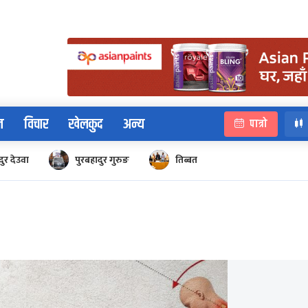
न
विचार
खेलकुद
अन्य
पात्रो
ुर देउवा
पुरबहादुर गुरुङ
तिब्बत