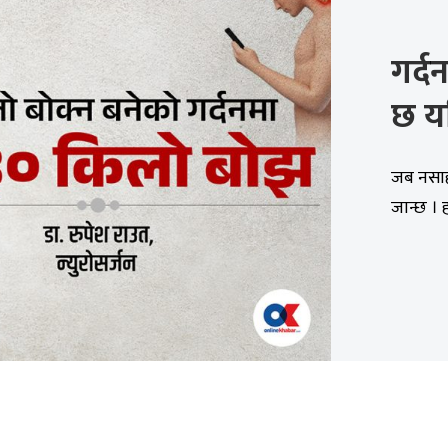
गर्द
छ यत
जब नसाहर
जान्छ । 