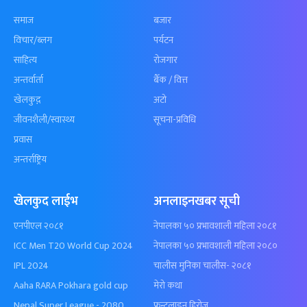
समाज
बजार
विचार/ब्लग
पर्यटन
साहित्य
रोजगार
अन्तर्वार्ता
बैँक / वित्त
खेलकुद़़
अटो
जीवनशैली/स्वास्थ्य
सूचना-प्रविधि
प्रवास
अन्तर्राष्ट्रिय
खेलकुद लाईभ
अनलाइनखबर सूची
एनपीएल २०८१
नेपालका ५० प्रभावशाली महिला २०८१
ICC Men T20 World Cup 2024
नेपालका ५० प्रभावशाली महिला २०८०
IPL 2024
चालीस मुनिका चालीस- २०८१
Aaha RARA Pokhara gold cup
मेरो कथा
Nepal Super League - 2080
फ्रन्टलाइन हिरोज्