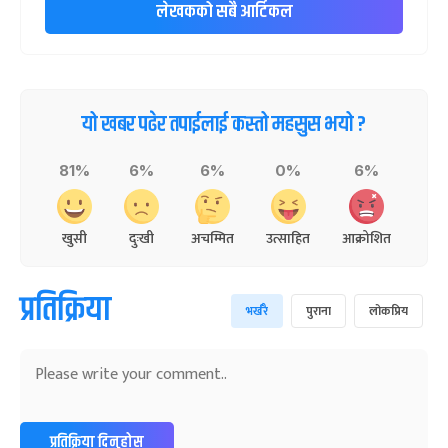
लेखकको सबै आर्टिकल
यो खबर पढेर तपाईलाई कस्तो महसुस भयो ?
81%
6%
6%
0%
6%
खुसी
दुःखी
अचम्मित
उत्साहित
आक्रोशित
प्रतिक्रिया
भर्खरै
पुराना
लोकप्रिय
प्रतिक्रिया दिनुहोस्