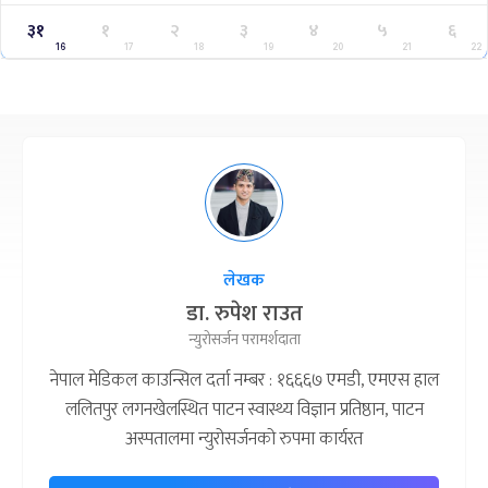
३१
१
२
३
४
५
६
16
17
18
19
20
21
22
लेखक
डा. रुपेश राउत
न्युरोसर्जन परामर्शदाता
नेपाल मेडिकल काउन्सिल दर्ता नम्बर : १६६६७ एमडी, एमएस हाल
ललितपुर लगनखेलस्थित पाटन स्वास्थ्य विज्ञान प्रतिष्ठान, पाटन
अस्पतालमा न्युरोसर्जनको रुपमा कार्यरत