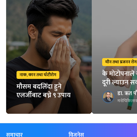
यौन तथा प्रजनन रोग
के मोटोपनाले 
नाक, कान तथा घाँटीरोग
दूरी ल्याउन स
मौसम बदलिँदा हुने
डा. ऋत प
एलर्जीबाट बच्ने ९ उपाय
मनोचिकित्सक
समाचार
विजनेस