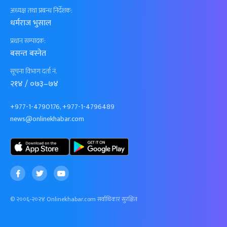
अध्यक्ष तथा प्रबन्ध निर्देशक:
धर्मराज भुसाल
प्रधान सम्पादक:
बसन्त बस्नेत
सूचना विभाग दर्ता नं.
२१४ / ०७३–७४
+977-1-4790176, +977-1-4796489
news@onlinekhabar.com
© २००६-२०२४ Onlinekhabar.com सर्वाधिकार सुरक्षित