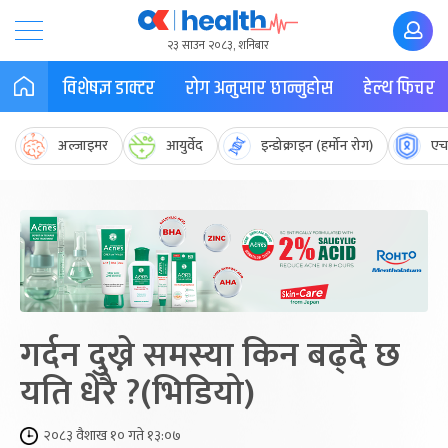
२३ साउन २०८३, शनिबार
विशेषज्ञ डाक्टर
रोग अनुसार छान्नुहोस
हेल्थ फिचर
अल्जाइमर
आयुर्वेद
इन्डोक्राइन (हर्मोन रोग)
एच
गर्दन दुख्ने समस्या किन बढ्दै छ
यति धेरै ?(भिडियो)
२०८३ वैशाख १० गते १३:०७