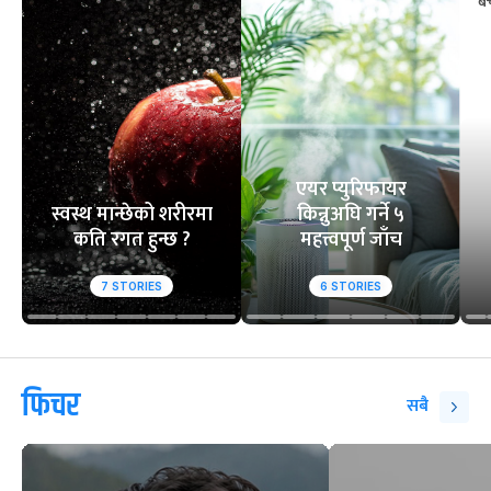
एयर प्युरिफायर
स्वस्थ मान्छेको शरीरमा
किन्नुअघि गर्ने ५
कति रगत हुन्छ ?
महत्त्वपूर्ण जाँच
7
STORIES
6
STORIES
फिचर
सबै