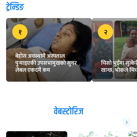
ट्रेन्डिङ
१
२
बेहोस अवस्थामै अस्पताल
पुर्‍याइएकी उपसभामुखको सुगर
चिसो भुइँमा सुत्
लेबल एकदमै कम
खान्छ, भोकले चिच्
वेबस्टोरिज