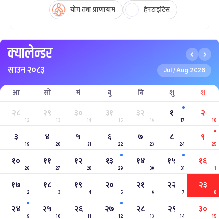
योग तथा प्राणायाम
हेपटाइटिस
क्यालेन्डर
साउन २०८३
Jul
Aug 2026
/
आ
सो
मं
बु
बि
शु
श
२८
२९
३०
३१
३२
१
२
12
13
14
15
16
17
18
३
४
५
६
७
८
९
19
20
21
22
23
24
25
१०
११
१२
१३
१४
१५
१६
26
27
28
29
30
31
1
१७
१८
१९
२०
२१
२२
२३
2
3
4
5
6
7
8
२४
२५
२६
२७
२८
२९
३०
9
10
11
12
13
14
15