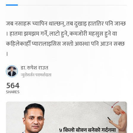
जब नसाहरू च्यापिन थाल्छन्, तब दुखाइ हाततिर पनि जान्छ
। हातमा झमझम गर्ने, लाटो हुने, कमजोरी महसुस हुने वा
कहिलेकाहीँ प्यारालाइसिस जस्तो अवस्था पनि आउन सक्छ
।
डा. रुपेश राउत
न्युरोसर्जन परामर्शदाता
564
SHARES