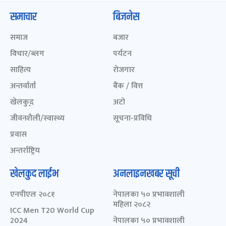
समाचार
बिजनेस
समाज
बजार
विचार/ब्लग
पर्यटन
साहित्य
रोजगार
अन्तर्वार्ता
बैंक / वित्त
खेलकुद़़
अटो
जीवनशैली/स्वास्थ्य
सूचना-प्रविधि
प्रवास
अन्तर्राष्ट्रिय
खेलकुद लाईभ
अनलाइनखबर सूची
एनपीएल २०८१
नेपालका ५० प्रभावशाली
महिला २०८२
ICC Men T20 World Cup
2024
नेपालका ५० प्रभावशाली