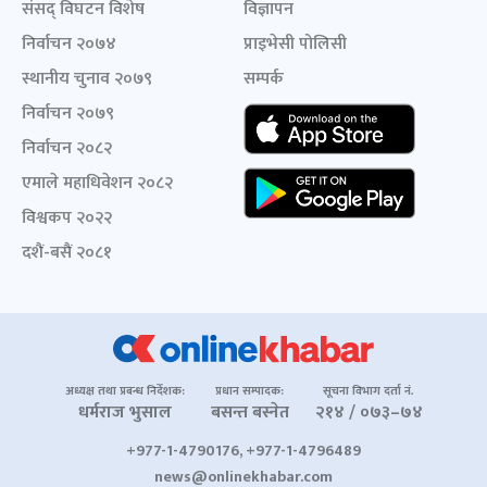
संसद् विघटन विशेष
विज्ञापन
निर्वाचन २०७४
प्राइभेसी पोलिसी
स्थानीय चुनाव २०७९
सम्पर्क
निर्वाचन २०७९
निर्वाचन २०८२
एमाले महाधिवेशन २०८२
विश्वकप २०२२
दशैं-बसैं २०८१
अध्यक्ष तथा प्रबन्ध निर्देशक:
प्रधान सम्पादक:
सूचना विभाग दर्ता नं.
धर्मराज भुसाल
बसन्त बस्नेत
२१४ / ०७३–७४
+977-1-4790176, +977-1-4796489
news@onlinekhabar.com