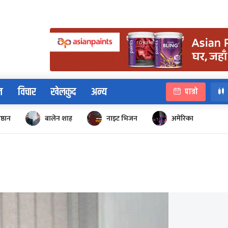
न
विचार
खेलकुद
अन्य
पात्रो
िष्ठान
बालेन शाह
नाइट भिजन
अमेरिका