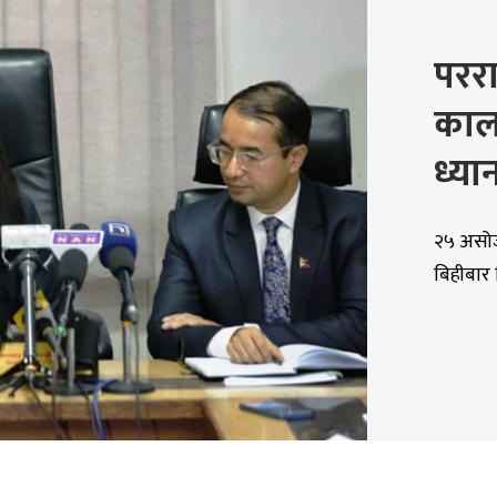
परराष
काला
ध्य
२५ असोज,क
बिहीबार ब