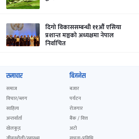
दिगो विकाससम्बन्धी ११औँ एसिया
प्रशान्त मञ्चको अध्यक्षमा नेपाल
निर्वाचित
समाचार
बिजनेस
समाज
बजार
विचार/ब्लग
पर्यटन
साहित्य
रोजगार
अन्तर्वार्ता
बैंक / वित्त
खेलकुद़़
अटो
जीवनशैली/स्वास्थ्य
सूचना-प्रविधि