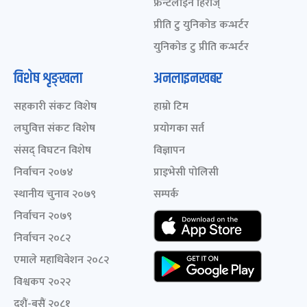
फ्रन्टलाइन हिरोज्
प्रीति टु युनिकोड कन्भर्टर
युनिकोड टु प्रीति कन्भर्टर
विशेष शृङ्खला
अनलाइनखबर
सहकारी संकट विशेष
हाम्रो टिम
लघुवित्त संकट विशेष
प्रयोगका सर्त
संसद् विघटन विशेष
विज्ञापन
निर्वाचन २०७४
प्राइभेसी पोलिसी
स्थानीय चुनाव २०७९
सम्पर्क
निर्वाचन २०७९
निर्वाचन २०८२
एमाले महाधिवेशन २०८२
विश्वकप २०२२
दशैं-बसैं २०८१