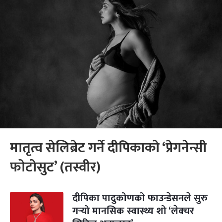
मातृत्व सेलिब्रेट गर्ने दीपिकाको ‘प्रेगनेन्सी
फोटोसुट’ (तस्वीर)
दीपिका पादुकोणको फाउन्डेसनले सुरु
गर्‍यो मानसिक स्वास्थ्य शो ‘लेक्चर