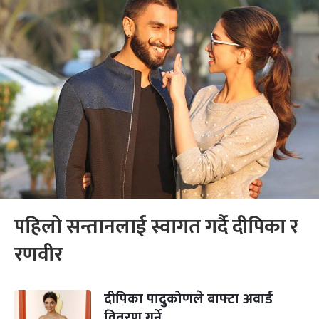
पहिलो सन्तानलाई स्वागत गर्दै दीपिका र
रणवीर
दीपिका पादुकोणले बाफ्टा अवार्ड
वितरण गर्ने