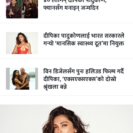
४० लागिन् दीपिका पादुकोण,
फ्यानसँग मनाइन् जन्मदिन
दीपिका पादुकोणलाई भारत सरकारले
गर्‍यो ‘मानसिक स्वास्थ्य दूत’मा नियुक्त
विन डिजेलसँग पुनः हलिउड फिल्म गर्दै
दीपिका, ‘एक्सएक्सएक्स’को दोस्रो
श्रृंखला बन्ने