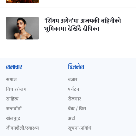
‘सिंगम अगेन’मा अजयकी बहिनीको
भूमिकामा देखिंदै दीपिका
समाचार
बिजनेस
समाज
बजार
विचार/ब्लग
पर्यटन
साहित्य
रोजगार
अन्तर्वार्ता
बैंक / वित्त
खेलकुद़़
अटो
जीवनशैली/स्वास्थ्य
सूचना-प्रविधि