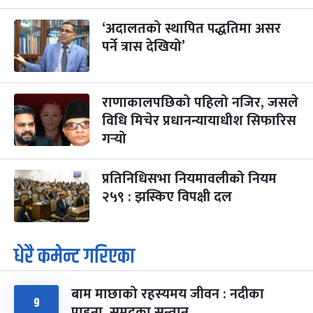
‘अदालतको स्थापित पद्धतिमा असर
पर्ने त्रास देखियो’
राणाकालपछिको पहिलो नजिर, जसले
विधि मिचेर प्रधानन्यायाधीश सिफारिस
गर्‍यो
प्रतिनिधिसभा नियमावलीको नियम
२५९ : झस्किए विपक्षी दल
धेरै कमेन्ट गरिएका
बाम माछाको रहस्यमय जीवन : नदीका
९
पाहुना, समुद्रका सन्तान