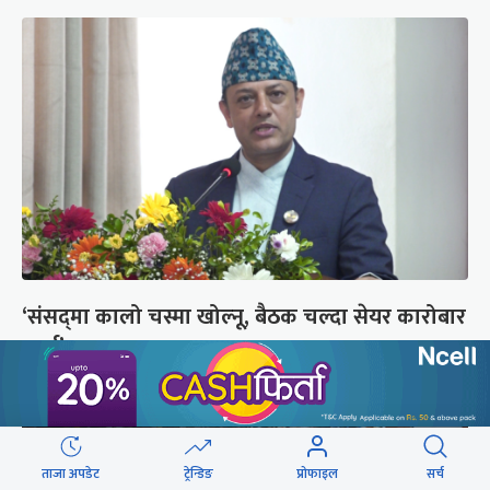
‘संसद्‍मा कालो चस्मा खोल्नू, बैठक चल्दा सेयर कारोबार
नगर्नू’
ताजा अपडेट
ट्रेन्डिङ
प्रोफाइल
सर्च