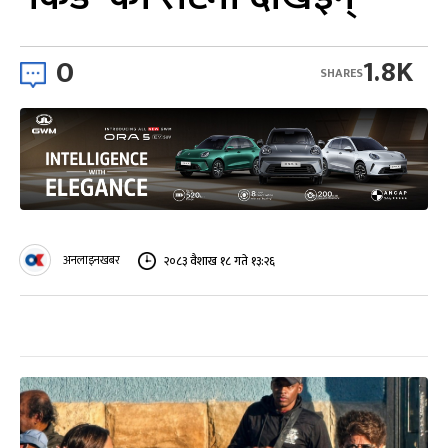
0
1.8K
SHARES
अनलाइनखबर
२०८३ वैशाख १८ गते १३:२६