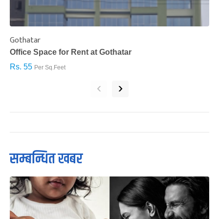
Gothatar
S
Office Space for Rent at Gothatar
H
Rs. 55
R
Per Sq.Feet
‹
›
सम्बन्धित खबर