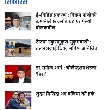
सिफारिस
ई–बिडिङ प्रकरण : विक्रम पाण्डेको
कम्पनीले ७ करोड घटाएर फेर्‍यो
बोलकबोल
टेन्टमा उकुसमुकुस सुकुमवासी :
तत्काललाई ठिक, भविष्य अनिश्चित
डा. मनोज शर्मा : चोलेन्द्रशमशेरका
‘हिरा’
सुदन मिसिंदा थप बलिया बने हर्क