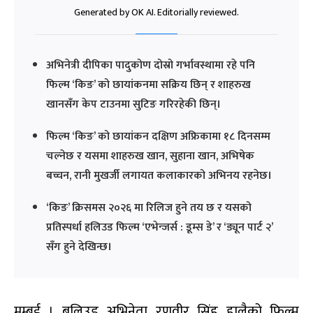
Generated by OK AI. Editorially reviewed.
अभिनेत्री दीपिका पादुकोण दोस्रो गर्भावस्थामा रहे पनि
फिल्म ‘किङ’ को छायांकनमा सक्रिय छिन् र शाहरुख
खानसँग केप टाउनमा सुटिङ गरिरहेकी छिन्।
फिल्म ‘किङ’ को छायांकन दक्षिण अफ्रिकामा १८ दिनसम्म
चल्नेछ र यसमा शाहरुख खान, सुहाना खान, अभिषेक
बच्चन, रानी मुखर्जी लगायत कलाकारको अभिनय रहनेछ।
‘किङ’ क्रिसमस २०२६ मा रिलिज हुने तय छ र यसको
प्रतिस्पर्धा हलिउड फिल्म ‘एभेन्जर्स : डूम्स डे’ र ‘ड्यून पार्ट २’
सँग हुने देखिन्छ।
मुम्बई । बलिउड अभिनेता रणवीर सिंह हालैको फिल्म