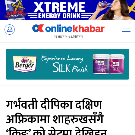
Skip
to
२१ साउन २०८३, बिहीबार
content
गर्भवती दीपिका दक्षिण
अफ्रिकामा शाहरुखसँगै
‘किङ’ को सेटमा देखिइन्