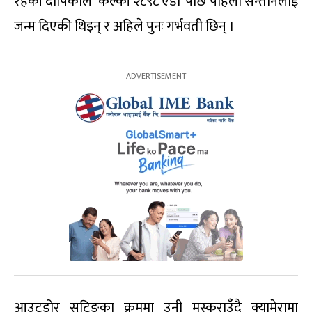
रहेकी दीपिकाले ‘कल्की २८९८ एडी’ पछि पहिलो सन्तानलाई
जन्म दिएकी थिइन् र अहिले पुनः गर्भवती छिन् ।
आउटडोर सुटिङका क्रममा उनी मुस्कुराउँदै क्यामेरामा