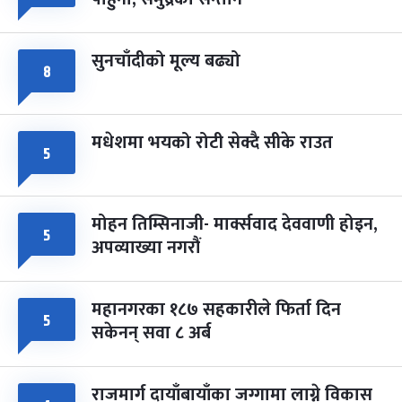
सुनचाँदीको मूल्य बढ्यो
८
मधेशमा भयको रोटी सेक्दै सीके राउत
५
मोहन तिम्सिनाजी- मार्क्सवाद देववाणी होइन,
५
अपव्याख्या नगरौं
महानगरका १८७ सहकारीले फिर्ता दिन
५
सकेनन् सवा ८ अर्ब
राजमार्ग दायाँबायाँका जग्गामा लाग्ने विकास