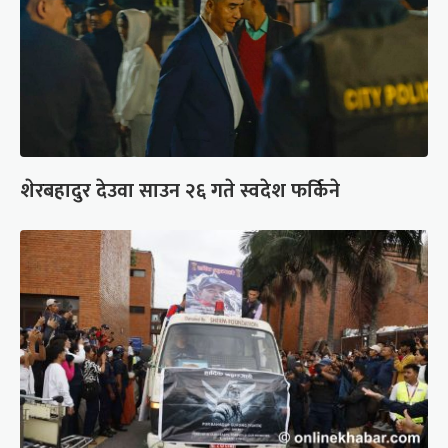
शेरबहादुर देउवा साउन २६ गते स्वदेश फर्किने