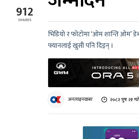
जन्मदिन
912
SHARES
भिडियो र फोटोमा ‘ओम शान्ति ओम’ डेब्
फ्यानलाई खुसी पनि दिइन् ।
अनलाइनखबर
२०८२ पुष २१ गत