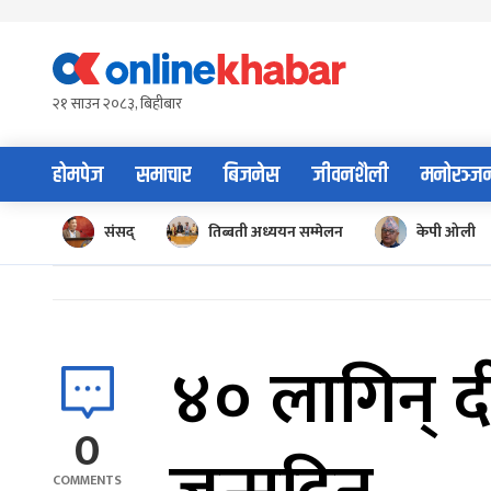
Skip
to
content
२१ साउन २०८३, बिहीबार
होमपेज
समाचार
बिजनेस
जीवनशैली
मनोरञ्ज
संसद्
तिब्बती अध्ययन सम्मेलन
केपी ओली
४० लागिन् द
0
COMMENTS