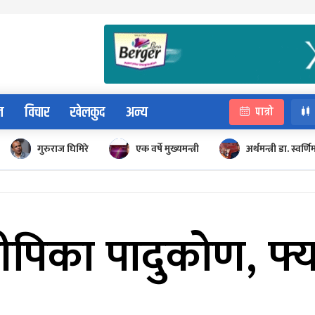
न
विचार
खेलकुद
अन्य
पात्रो
गुरुराज घिमिरे
एक वर्षे मुख्यमन्त्री
अर्थमन्त्री डा. स्वर्णि
ीपिका पादुकोण, फ्