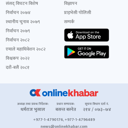
संसद् विघटन विशेष
विज्ञापन
निर्वाचन २०७४
प्राइभेसी पोलिसी
स्थानीय चुनाव २०७९
सम्पर्क
निर्वाचन २०७९
निर्वाचन २०८२
एमाले महाधिवेशन २०८२
विश्वकप २०२२
दशैं-बसैं २०८१
अध्यक्ष तथा प्रबन्ध निर्देशक:
प्रधान सम्पादक:
सूचना विभाग दर्ता नं.
धर्मराज भुसाल
बसन्त बस्नेत
२१४ / ०७३–७४
+977-1-4790176, +977-1-4796489
news@onlinekhabar.com