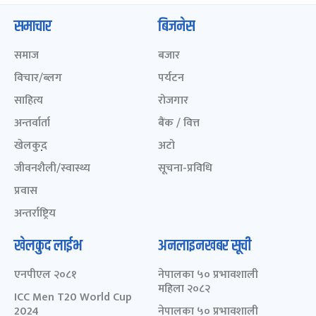
समाचार
बिजनेस
समाज
बजार
विचार/ब्लग
पर्यटन
साहित्य
रोजगार
अन्तर्वार्ता
बैंक / वित्त
खेलकुद़़
अटो
जीवनशैली/स्वास्थ्य
सूचना-प्रविधि
प्रवास
अन्तर्राष्ट्रिय
खेलकुद लाईभ
अनलाइनखबर सूची
एनपीएल २०८१
नेपालका ५० प्रभावशाली
महिला २०८२
ICC Men T20 World Cup
2024
नेपालका ५० प्रभावशाली