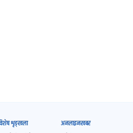
विशेष शृङ्खला
अनलाइनखबर