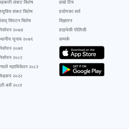
सहकारी संकट विशेष
हाम्रो टिम
लघुवित्त संकट विशेष
प्रयोगका सर्त
संसद् विघटन विशेष
विज्ञापन
निर्वाचन २०७४
प्राइभेसी पोलिसी
स्थानीय चुनाव २०७९
सम्पर्क
निर्वाचन २०७९
निर्वाचन २०८२
एमाले महाधिवेशन २०८२
विश्वकप २०२२
शैं-बसैं २०८१