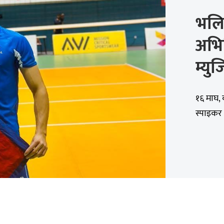
भलि
अभिन
म्यु
१६ माघ, 
स्पाइकर 