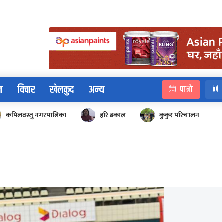
न
विचार
खेलकुद
अन्य
पात्रो
कपिलवस्तु नगरपालिका
हरि ढकाल
कुकुर परिचालन