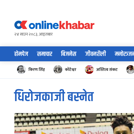
Skip
to
content
२४ साउन २०८३, आइतबार
होमपेज
समाचार
बिजनेस
जीवनशैली
मनोरञ्ज
किरण सिंह
कोटेश्वर
अस्तित्व संकट
धिरोजकाजी बस्नेत