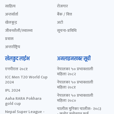
साहित्य
रोजगार
अन्तर्वार्ता
बैंक / वित्त
खेलकुद़़
अटो
जीवनशैली/स्वास्थ्य
सूचना-प्रविधि
प्रवास
अन्तर्राष्ट्रिय
खेलकुद लाईभ
अनलाइनखबर सूची
एनपीएल २०८१
नेपालका ५० प्रभावशाली
महिला २०८२
ICC Men T20 World Cup
2024
नेपालका ५० प्रभावशाली
महिला २०८१
IPL 2024
नेपालका ५० प्रभावशाली
Aaha RARA Pokhara
महिला २०८०
gold cup
चालीस मुनिका चालीस- २०८३
Nepal Super League -
- छनोट मनोनयन फर्म