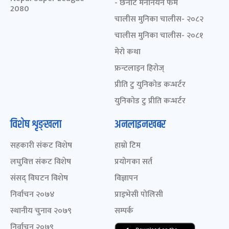
- छनोट मनोनयन फर्म
2080
चालीस मुनिका चालीस- २०८२
चालीस मुनिका चालीस- २०८१
मेरो कथा
फ्रन्टलाइन हिरोज्
प्रीति टु युनिकोड कन्भर्टर
युनिकोड टु प्रीति कन्भर्टर
विशेष शृङ्खला
अनलाइनखबर
सहकारी संकट विशेष
हाम्रो टिम
लघुवित्त संकट विशेष
प्रयोगका सर्त
संसद् विघटन विशेष
विज्ञापन
निर्वाचन २०७४
प्राइभेसी पोलिसी
स्थानीय चुनाव २०७९
सम्पर्क
निर्वाचन २०७९