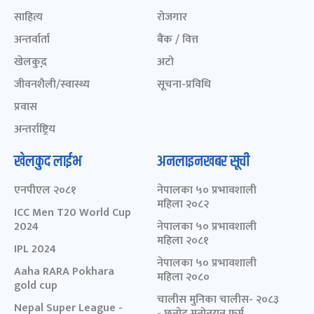
साहित्य
रोजगार
अन्तर्वार्ता
बैंक / वित्त
खेलकुद़़
अटो
जीवनशैली/स्वास्थ्य
सूचना-प्रविधि
प्रवास
अन्तर्राष्ट्रिय
खेलकुद लाईभ
अनलाइनखबर सूची
एनपीएल २०८१
नेपालका ५० प्रभावशाली
महिला २०८२
ICC Men T20 World Cup
2024
नेपालका ५० प्रभावशाली
महिला २०८१
IPL 2024
नेपालका ५० प्रभावशाली
Aaha RARA Pokhara
महिला २०८०
gold cup
चालीस मुनिका चालीस- २०८३
Nepal Super League -
- छनोट मनोनयन फर्म