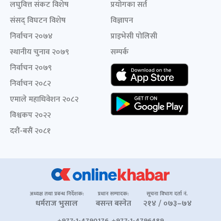
लघुवित्त संकट विशेष
प्रयोगका सर्त
संसद् विघटन विशेष
विज्ञापन
निर्वाचन २०७४
प्राइभेसी पोलिसी
स्थानीय चुनाव २०७९
सम्पर्क
निर्वाचन २०७९
निर्वाचन २०८२
एमाले महाधिवेशन २०८२
विश्वकप २०२२
दशैं-बसैं २०८१
अध्यक्ष तथा प्रबन्ध निर्देशक:
प्रधान सम्पादक:
सूचना विभाग दर्ता नं.
धर्मराज भुसाल
बसन्त बस्नेत
२१४ / ०७३–७४
+977-1-4790176, +977-1-4796489