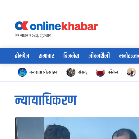
Skip
to
content
२२ साउन २०८३, शुक्रबार
होमपेज
समाचार
बिजनेस
जीवनशैली
मनोरञ्ज
करदाता प्रोत्साहन
संसद्
काँग्रेस
न्यायाधिकरण