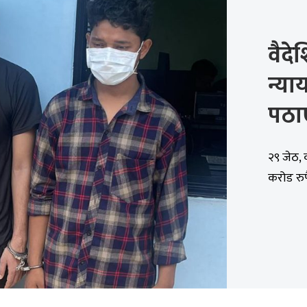
वैदे
न्या
पठाए
२९ जेठ,
करोड रुप