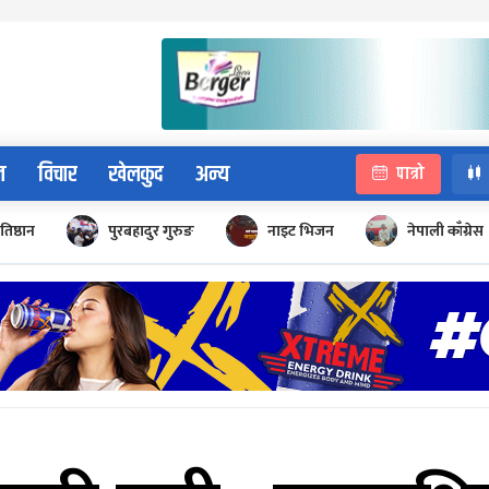
न
विचार
खेलकुद
अन्य
पात्रो
रतिष्ठान
पुरबहादुर गुरुङ
नाइट भिजन
नेपाली काँग्रेस