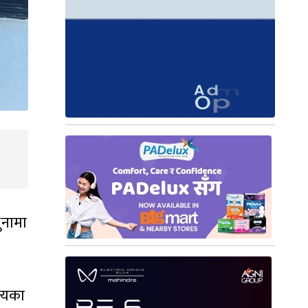
ुनामा
त्यका