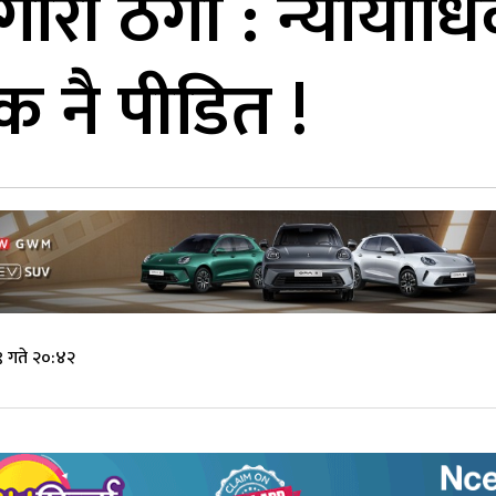
गारी ठगी : न्यायाध
 नै पीडित !
९ गते २०:४२