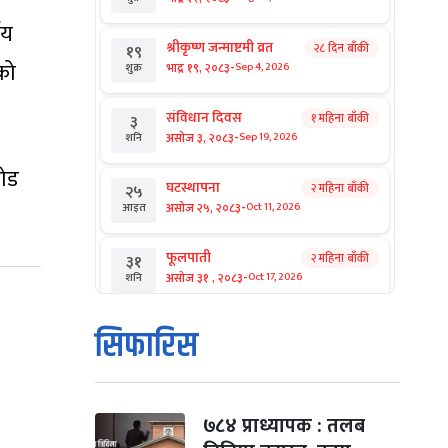
ीय
श्रीकृष्ण जन्माष्टमी व्रत
२८ दिन बाँकी
१९
-
को
भाद्र १९, २०८३
Sep 4, 2026
शुक्र
संविधान दिवस
१ महिना बाँकी
३
-
असोज ३, २०८३
Sep 19, 2026
शनि
रोड
घटस्थापना
२ महिना बाँकी
२५
-
असोज २५, २०८३
Oct 11, 2026
आइत
फूलपाती
२ महिना बाँकी
३१
-
असोज ३१ , २०८३
Oct 17, 2026
शनि
कार्तिक सङ्क्रान्ति
२ महिना बाँकी
१
सिफारिस
-
कार्तिक १, २०८३
Oct 18, 2026
आइत
महानवमी
२ महिना बाँकी
३
-
कार्तिक ३, २०८३
Oct 20, 2026
मंगल
७८४ प्राध्यापक : तलब