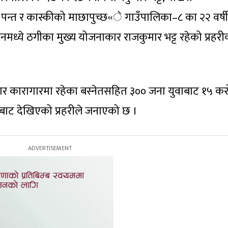
न्त र कास्कीको माछापुच्छ«े गाउँपालिका–८ का २२ वर्ष
नमध्ये ठगीका मुख्य योजनाकार राजकुमार भट्ट रहेको प्रहरी
ार कारागारमा रहेका बस्नेतसहित ३०० जना युवाबाट १५ क
धानबाट देखिएको प्रहरीले जनाएको छ ।