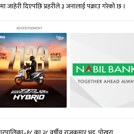
ा जाहेरी दिएपछि प्रहरीले ३ जनालाई पक्राउ गरेको छ ।
गरपालिका–१८ का २८ वर्षीय राजकुमार भट्ट, पोखरा