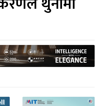
िकरणले थुनामा