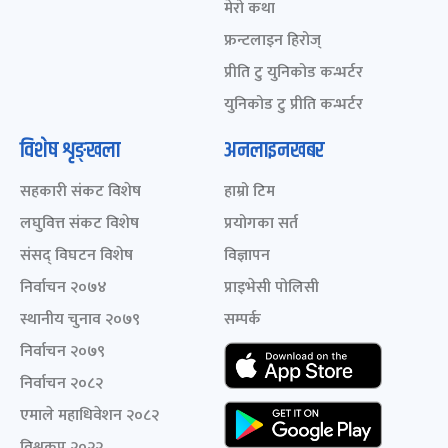
मेरो कथा
फ्रन्टलाइन हिरोज्
प्रीति टु युनिकोड कन्भर्टर
युनिकोड टु प्रीति कन्भर्टर
विशेष शृङ्खला
अनलाइनखबर
सहकारी संकट विशेष
हाम्रो टिम
लघुवित्त संकट विशेष
प्रयोगका सर्त
संसद् विघटन विशेष
विज्ञापन
निर्वाचन २०७४
प्राइभेसी पोलिसी
स्थानीय चुनाव २०७९
सम्पर्क
निर्वाचन २०७९
निर्वाचन २०८२
एमाले महाधिवेशन २०८२
विश्वकप २०२२