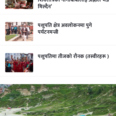
शिवरात्रिका नागाबाबालाई अश्लील भन्न
मिल्दैन’
पशुपति क्षेत्र अवलोकनमा पुगे
पर्यटनमन्त्री
पशुपतिमा तीजको रौनक (तस्वीरहरू )