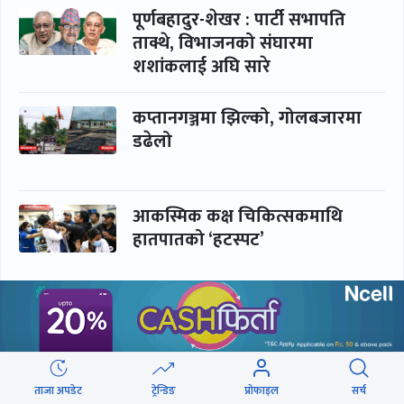
पूर्णबहादुर-शेखर : पार्टी सभापति
ताक्थे, विभाजनको संघारमा
शशांकलाई अघि सारे
कप्तानगञ्जमा झिल्को, गोलबजारमा
डढेलो
आकस्मिक कक्ष चिकित्सकमाथि
हातपातको ‘हटस्पट’
नपढी ‘पास’, नपढाइ ‘गुणस्तर’
ताजा अपडेट
ट्रेन्डिङ
प्रोफाइल
सर्च