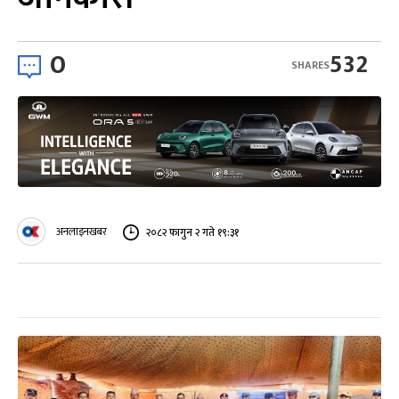
0
532
SHARES
अनलाइनखबर
२०८२ फागुन २ गते १९:३१