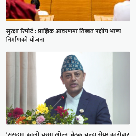
सुरक्षा रिपोर्ट : प्राज्ञिक आवरणमा तिब्बत पक्षीय भाष्य
निर्माणको योजना
‘संसद्‍मा कालो चस्मा खोल्नू, बैठक चल्दा सेयर कारोबार