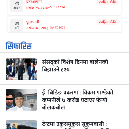
घटस्थापना
२ महिना बाँकी
२५
-
असोज २५, २०८३
Oct 11, 2026
आइत
फूलपाती
२ महिना बाँकी
३१
-
असोज ३१ , २०८३
Oct 17, 2026
शनि
कार्तिक सङ्क्रान्ति
२ महिना बाँकी
१
सिफारिस
-
कार्तिक १, २०८३
Oct 18, 2026
आइत
संसद्को विशेष दिनमा बालेनको
महानवमी
२ महिना बाँकी
३
-
बिझाउने दृश्य
कार्तिक ३, २०८३
Oct 20, 2026
मंगल
विजयादशमी
२ महिना बाँकी
४
-
कार्तिक ४, २०८३
Oct 21, 2026
बुध
ई–बिडिङ प्रकरण : विक्रम पाण्डेको
कम्पनीले ७ करोड घटाएर फेर्‍यो
पापा‌ङ्कुशा एकादशी व्रत
२ महिना बाँकी
५
बोलकबोल
-
कार्तिक ५, २०८३
Oct 22, 2026
बिहि
टेन्टमा उकुसमुकुस सुकुमवासी :
कुकुर तिहार
३ महिना बाँकी
२२
-
कार्तिक २२, २०८३
Nov 8, 2026
आइत