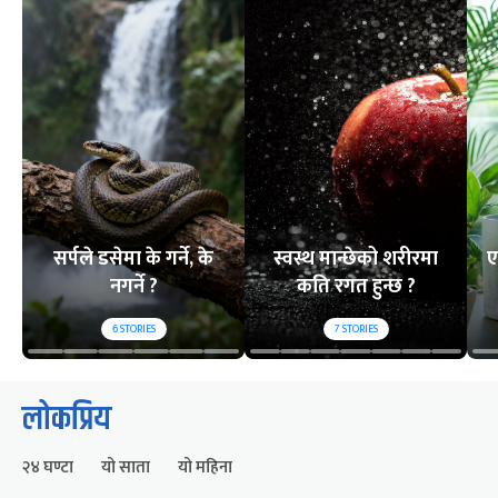
सर्पले डसेमा के गर्ने, के
स्वस्थ मान्छेको शरीरमा
ए
नगर्ने ?
कति रगत हुन्छ ?
6
STORIES
7
STORIES
लोकप्रिय
२४ घण्टा
यो साता
यो महिना