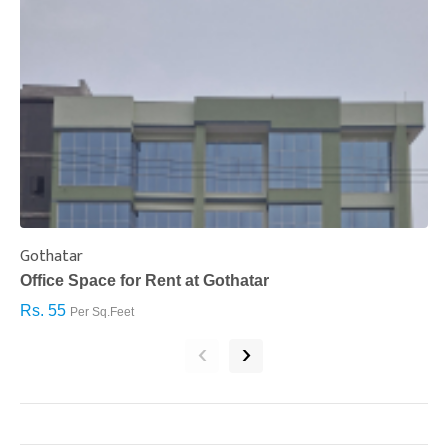
Gothatar
S
Office Space for Rent at Gothatar
H
Rs. 55
R
Per Sq.Feet
‹
›