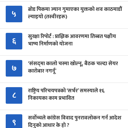
ब्रोड पिकमा ज्यान गुमाएका युक्तको शव काठमाडौं
५
ल्याइयो (तस्वीरहरू)
सुरक्षा रिपोर्ट : प्राज्ञिक आवरणमा तिब्बत पक्षीय
६
भाष्य निर्माणको योजना
‘संसद्‍मा कालो चस्मा खोल्नू, बैठक चल्दा सेयर
७
कारोबार नगर्नू’
राष्ट्रिय परिचयपत्रको ‘सर्भर’ समस्याले १६
८
निकायका काम प्रभावित
सर्वोच्चले कांग्रेस विवाद पुनरावलोकन गर्न आदेश
९
दिनुको आधार के हो ?