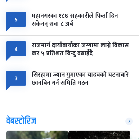
महानगरका १८७ सहकारीले फिर्ता दिन
५
सकेनन् सवा ८ अर्ब
राजमार्ग दायाँबायाँका जग्गामा लाग्ने विकास
४
कर ५ प्रतिशत बिन्दु बढाइँदै
सिरहामा ज्यान गुमाएका यादवको घटनाबारे
३
छानबिन गर्न समिति गठन
वेबस्टोरिज