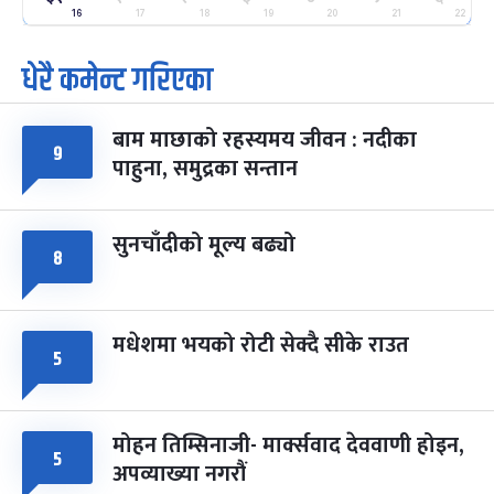
-
फाल्गुन २५, २०८३
Mar 9, 2027
मंगल
16
17
18
19
20
21
22
धेरै कमेन्ट गरिएका
पूर्णिमा व्रत
७ महिना बाँकी
७
-
चैत्र ७, २०८३
Mar 21, 2027
आइत
बाम माछाको रहस्यमय जीवन : नदीका
फागुपूर्णिमा
७ महिना बाँकी
८
९
पाहुना, समुद्रका सन्तान
-
चैत्र ८, २०८३
Mar 22, 2027
सोम
सुनचाँदीको मूल्य बढ्यो
८
मधेशमा भयको रोटी सेक्दै सीके राउत
५
मोहन तिम्सिनाजी- मार्क्सवाद देववाणी होइन,
५
अपव्याख्या नगरौं