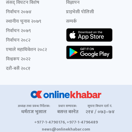
संसद् विघटन विशेष
विज्ञापन
निर्वाचन २०७४
प्राइभेसी पोलिसी
स्थानीय चुनाव २०७९
सम्पर्क
निर्वाचन २०७९
निर्वाचन २०८२
एमाले महाधिवेशन २०८२
विश्वकप २०२२
दशैं-बसैं २०८१
अध्यक्ष तथा प्रबन्ध निर्देशक:
प्रधान सम्पादक:
सूचना विभाग दर्ता नं.
धर्मराज भुसाल
बसन्त बस्नेत
२१४ / ०७३–७४
+977-1-4790176, +977-1-4796489
news@onlinekhabar.com