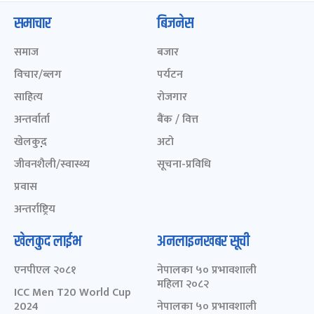
समाचार
बिजनेस
समाज
बजार
विचार/ब्लग
पर्यटन
साहित्य
रोजगार
अन्तर्वार्ता
बैंक / वित्त
खेलकुद़़
अटो
जीवनशैली/स्वास्थ्य
सूचना-प्रविधि
प्रवास
अन्तर्राष्ट्रिय
खेलकुद लाईभ
अनलाइनखबर सूची
एनपीएल २०८१
नेपालका ५० प्रभावशाली
महिला २०८२
ICC Men T20 World Cup
2024
नेपालका ५० प्रभावशाली