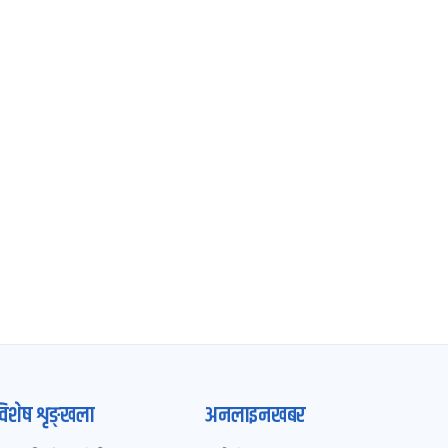
विशेष शृङ्खला
अनलाइनखबर