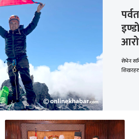
पर्वत
इण्
आर
सेभेन सम
शिखरहरुक