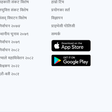
सहकारी संकट विशेष
हाम्रो टिम
लघुवित्त संकट विशेष
प्रयोगका सर्त
संसद् विघटन विशेष
विज्ञापन
निर्वाचन २०७४
प्राइभेसी पोलिसी
स्थानीय चुनाव २०७९
सम्पर्क
निर्वाचन २०७९
निर्वाचन २०८२
एमाले महाधिवेशन २०८२
विश्वकप २०२२
शैं-बसैं २०८१