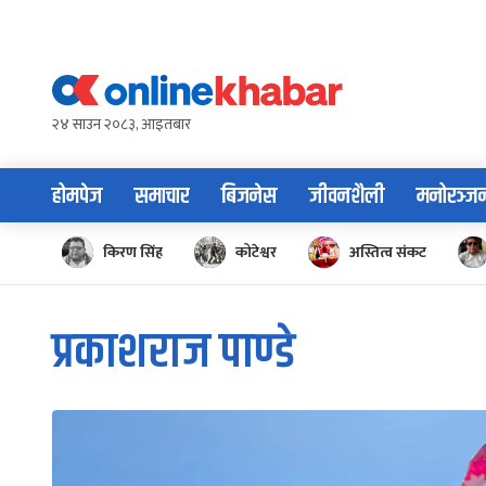
Skip
to
content
२४ साउन २०८३, आइतबार
होमपेज
समाचार
बिजनेस
जीवनशैली
मनोरञ्ज
किरण सिंह
कोटेश्वर
अस्तित्व संकट
प्रकाशराज पाण्डे