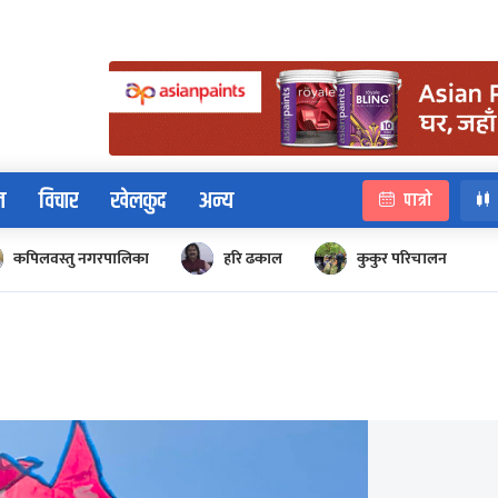
न
विचार
खेलकुद
अन्य
पात्रो
कपिलवस्तु नगरपालिका
हरि ढकाल
कुकुर परिचालन