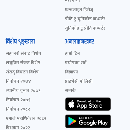
मेरो कथा
फ्रन्टलाइन हिरोज्
प्रीति टु युनिकोड कन्भर्टर
युनिकोड टु प्रीति कन्भर्टर
विशेष शृङ्खला
अनलाइनखबर
सहकारी संकट विशेष
हाम्रो टिम
लघुवित्त संकट विशेष
प्रयोगका सर्त
संसद् विघटन विशेष
विज्ञापन
निर्वाचन २०७४
प्राइभेसी पोलिसी
स्थानीय चुनाव २०७९
सम्पर्क
निर्वाचन २०७९
निर्वाचन २०८२
एमाले महाधिवेशन २०८२
विश्वकप २०२२