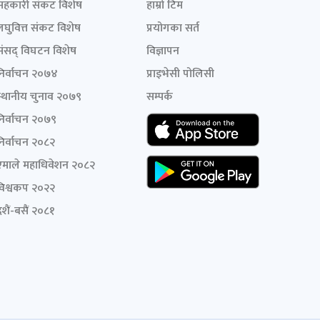
सहकारी संकट विशेष
हाम्रो टिम
लघुवित्त संकट विशेष
प्रयोगका सर्त
संसद् विघटन विशेष
विज्ञापन
निर्वाचन २०७४
प्राइभेसी पोलिसी
स्थानीय चुनाव २०७९
सम्पर्क
निर्वाचन २०७९
निर्वाचन २०८२
एमाले महाधिवेशन २०८२
विश्वकप २०२२
शैं-बसैं २०८१