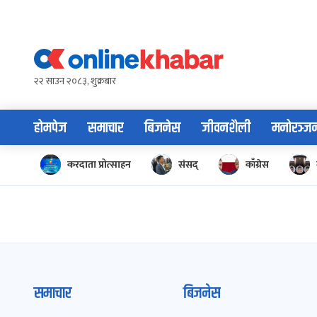
Skip
to
content
२२ साउन २०८३, शुक्रबार
होमपेज
समाचार
बिजनेस
जीवनशैली
मनोरञ्ज
करदाता प्रोत्साहन
संसद्
काँग्रेस
समाचार
बिजनेस