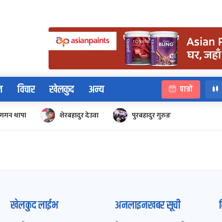
न
विचार
खेलकुद
अन्य
पात्रो
गगन थापा
शेरबहादुर देउवा
पुरबहादुर गुरुङ
खेलकुद लाईभ
अनलाइनखबर सूची