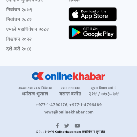
स्थानीय चुनाव २०७९
सम्पर्क
निर्वाचन २०७९
निर्वाचन २०८२
एमाले महाधिवेशन २०८२
विश्वकप २०२२
दशैं-बसैं २०८१
अध्यक्ष तथा प्रबन्ध निर्देशक:
प्रधान सम्पादक:
सूचना विभाग दर्ता नं.
धर्मराज भुसाल
बसन्त बस्नेत
२१४ / ०७३–७४
+977-1-4790176, +977-1-4796489
news@onlinekhabar.com
© २००६-२०२६ Onlinekhabar.com सर्वाधिकार सुरक्षित