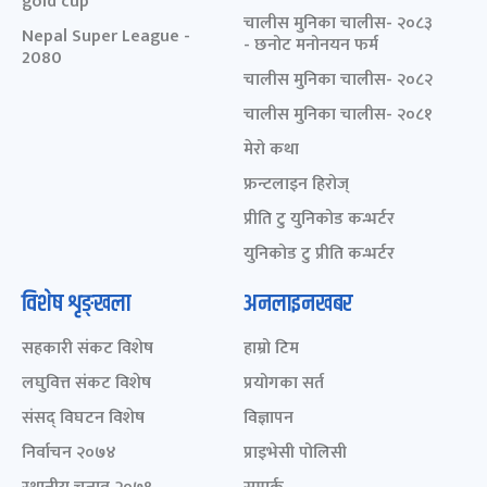
gold cup
चालीस मुनिका चालीस- २०८३
Nepal Super League -
- छनोट मनोनयन फर्म
2080
चालीस मुनिका चालीस- २०८२
चालीस मुनिका चालीस- २०८१
मेरो कथा
फ्रन्टलाइन हिरोज्
प्रीति टु युनिकोड कन्भर्टर
युनिकोड टु प्रीति कन्भर्टर
विशेष शृङ्खला
अनलाइनखबर
सहकारी संकट विशेष
हाम्रो टिम
लघुवित्त संकट विशेष
प्रयोगका सर्त
संसद् विघटन विशेष
विज्ञापन
निर्वाचन २०७४
प्राइभेसी पोलिसी