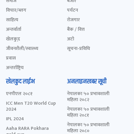
समाज
बजार
विचार/ब्लग
पर्यटन
साहित्य
रोजगार
अन्तर्वार्ता
बैंक / वित्त
खेलकुद़़
अटो
जीवनशैली/स्वास्थ्य
सूचना-प्रविधि
प्रवास
अन्तर्राष्ट्रिय
खेलकुद लाईभ
अनलाइनखबर सूची
एनपीएल २०८१
नेपालका ५० प्रभावशाली
महिला २०८२
ICC Men T20 World Cup
2024
नेपालका ५० प्रभावशाली
महिला २०८१
IPL 2024
नेपालका ५० प्रभावशाली
Aaha RARA Pokhara
महिला २०८०