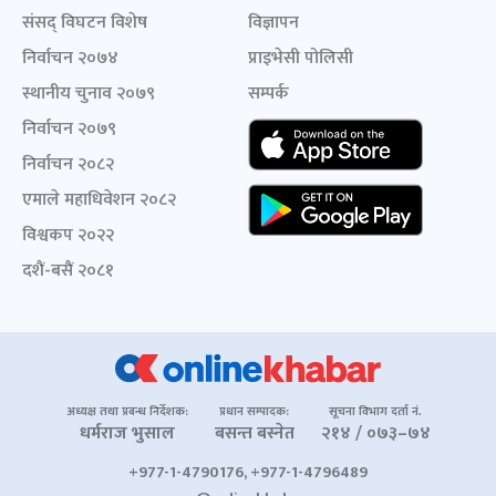
संसद् विघटन विशेष
विज्ञापन
निर्वाचन २०७४
प्राइभेसी पोलिसी
स्थानीय चुनाव २०७९
सम्पर्क
निर्वाचन २०७९
निर्वाचन २०८२
एमाले महाधिवेशन २०८२
विश्वकप २०२२
दशैं-बसैं २०८१
अध्यक्ष तथा प्रबन्ध निर्देशक:
प्रधान सम्पादक:
सूचना विभाग दर्ता नं.
धर्मराज भुसाल
बसन्त बस्नेत
२१४ / ०७३–७४
+977-1-4790176, +977-1-4796489