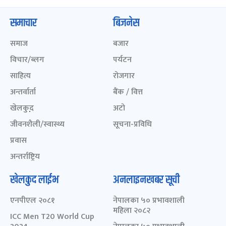
समाचार
बिजनेस
समाज
बजार
विचार/ब्लग
पर्यटन
साहित्य
रोजगार
अन्तर्वार्ता
बैंक / वित्त
खेलकुद़़
अटो
जीवनशैली/स्वास्थ्य
सूचना-प्रविधि
प्रवास
अन्तर्राष्ट्रिय
खेलकुद लाईभ
अनलाइनखबर सूची
एनपीएल २०८१
नेपालका ५० प्रभावशाली
महिला २०८२
ICC Men T20 World Cup