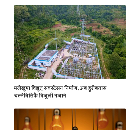
मलेखुमा विद्युत् सबस्टेसन निर्माण, अब हुरीबतास
चल्‍नेबित्तिकै बिजुली नजाने