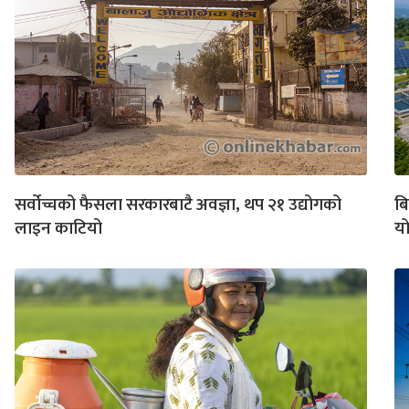
सर्वोच्चको फैसला सरकारबाटै अवज्ञा, थप २१ उद्योगको
बि
लाइन काटियो
य