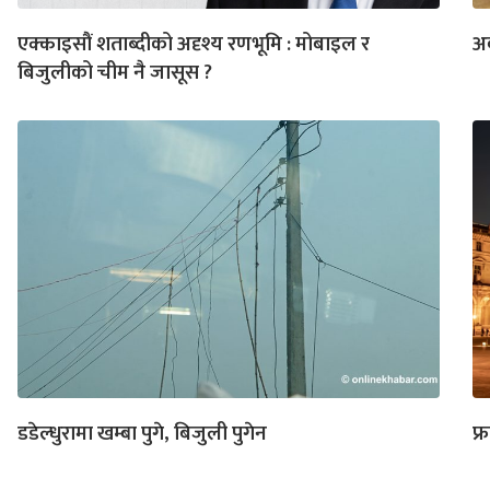
एक्काइसौं शताब्दीको अदृश्य रणभूमि : मोबाइल र
अब
बिजुलीको चीम नै जासूस ?
डडेल्धुरामा खम्बा पुगे, बिजुली पुगेन
फ्