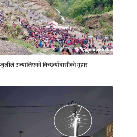
जुलीले उज्यालिएको बिच्छयाँबासीको मुहार