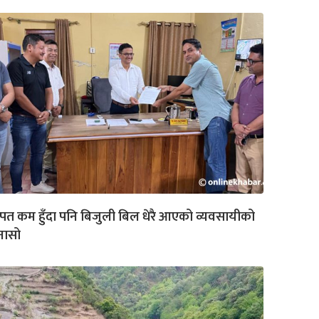
त कम हुँदा पनि बिजुली बिल धेरै आएको व्यवसायीको
नासो