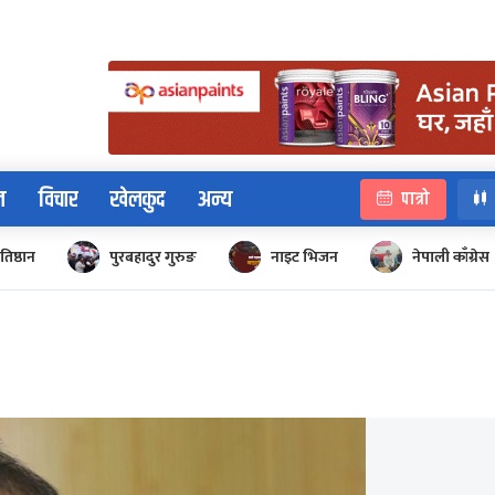
न
विचार
खेलकुद
अन्य
पात्रो
रतिष्ठान
पुरबहादुर गुरुङ
नाइट भिजन
नेपाली काँग्रेस