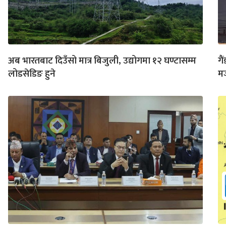
अब भारतबाट दिउँसो मात्र बिजुली, उद्योगमा १२ घण्टासम्म
गै
लोडसेडिङ हुने
मज