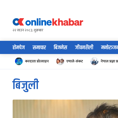
Skip
to
content
२२ साउन २०८३, शुक्रबार
होमपेज
समाचार
बिजनेस
जीवनशैली
मनोरञ्ज
करदाता प्रोत्साहन
एमाले-संकट
नेपाल प्रज्ञा प्
बिजुली