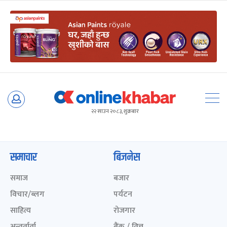
Skip
to
२२ साउन २०८३, शुक्रबार
content
समाचार
बिजनेस
समाज
बजार
विचार/ब्लग
पर्यटन
साहित्य
रोजगार
अन्तर्वार्ता
बैंक / वित्त